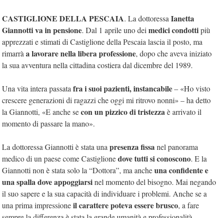
CASTIGLIONE DELLA PESCAIA
Ianetta
. La dottoressa
Giannotti va in pensione
medici condotti
. Dal 1 aprile uno dei
più
apprezzati e stimati di Castiglione della Pescaia lascia il posto, ma
a lavorare nella libera professione
rimarrà
, dopo che aveva iniziato
la sua avventura nella cittadina costiera dal dicembre del 1989.
fra i suoi pazienti, instancabile
Una vita intera passata
– «Ho visto
crescere generazioni di ragazzi che oggi mi ritrovo nonni» – ha detto
con un pizzico di tristezza
la Giannotti, «E anche se
è arrivato il
momento di passare la mano».
presenza fissa
La dottoressa Giannotti è stata una
nel panorama
dove tutti si conoscono
medico di un paese come Castiglione
. E la
una confidente e
Giannotti non è stata solo la “Dottora”, ma anche
una spalla dove appoggiarsi
nel momento del bisogno. Mai negando
il suo sapere e la sua capacità di individuare i problemi. Anche se a
il carattere poteva essere brusco
una prima impressione
, a fare
sempre la differenza è stata la grande umanità e professionalità.