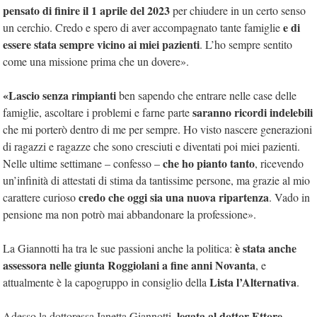
pensato di finire il 1 aprile del 2023
per chiudere in un certo senso
e di
un cerchio. Credo e spero di aver accompagnato tante famiglie
essere stata sempre vicino ai miei pazienti
. L’ho sempre sentito
come una missione prima che un dovere».
«Lascio senza rimpianti
ben sapendo che entrare nelle case delle
saranno ricordi indelebili
famiglie, ascoltare i problemi e farne parte
che mi porterò dentro di me per sempre. Ho visto nascere generazioni
di ragazzi e ragazze che sono cresciuti e diventati poi miei pazienti.
che ho pianto tanto
Nelle ultime settimane – confesso –
, ricevendo
un’infinità di attestati di stima da tantissime persone, ma grazie al mio
credo che oggi sia una nuova ripartenza
carattere curioso
. Vado in
pensione ma non potrò mai abbandonare la professione».
è stata anche
La Giannotti ha tra le sue passioni anche la politica:
assessora nelle giunta Roggiolani a fine anni Novanta
, e
Lista l’Alternativa
attualmente è la capogruppo in consiglio della
.
legata al dottor Ettore
Adesso la dottoressa Ianetta Giannotti,