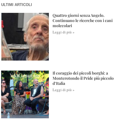
ULTIMI ARTICOLI
Quattro giorni senza Angelo.
Continuano le ricerche con i cani
molecolari
Leggi di più »
Il coraggio dei piccoli borghi: a
Monterotondo il Pride più piccolo
d’Italia
Leggi di più »