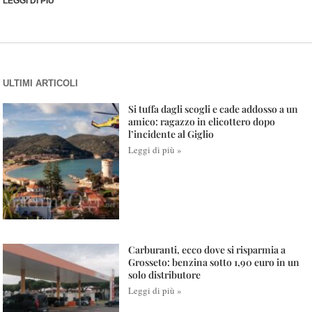
LEGGI DI PIÙ
ULTIMI ARTICOLI
Si tuffa dagli scogli e cade addosso a un
amico: ragazzo in elicottero dopo
l’incidente al Giglio
Leggi di più »
Carburanti, ecco dove si risparmia a
Grosseto: benzina sotto 1,90 euro in un
solo distributore
Leggi di più »