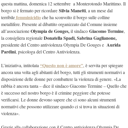
questa mattina, domenica 12 settembre a Monterotondo Marittimo. Il
Silvia Manetti
borgo si è fermato per ricordare
, a un mese dal
femminicidio
terribile
che ha sconvolto il borgo sulle colline
metallifere. Presente al dibattito organizzato dal Comune insieme
Olympia de Gouges,
Giacomo
Termine
all’associazione
il sindaco
,
Donatella Spadi, Sabrina Gaglianone,
la consigliera regionale
Aurida
presidente del Centro antiviolenza Olympia De Gouges e
Pardini
, psicologa del Centro Antiviolenza.
“Questo non è amore”
L’iniziativa, intitolata
, è servita per spiegare
ancora una volta agli abitanti del borgo, tutti gli strumenti normativi a
disposizione delle donne per combattere la violenza di genere. «La
rabbia è ancora tanta – dice il sindaco Giacomo Termine – Quello che
è successo nel nostro borgo è il crimine peggiore che potesse
verificarsi. Le donne devono sapere che ci sono alcuni strumenti
normativi che possono utilizzare quando ci si trova in situazioni di
violenza».
Grazie alla collaborazione con il Centro antiviolenza Olympia De