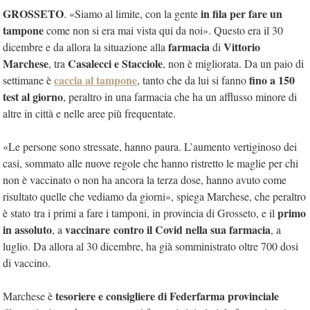
GROSSETO
in fila per fare un
. «Siamo al limite, con la gente
tampone
come non si era mai vista qui da noi». Questo era il 30
farmacia
Vittorio
dicembre e da allora la situazione alla
di
Marchese
Casalecci e Stacciole
, tra
, non è migliorata. Da un paio di
caccia al tampone
fino a 150
settimane è
, tanto che da lui si fanno
test al giorno
, peraltro in una farmacia che ha un afflusso minore di
altre in città e nelle aree più frequentate.
«Le persone sono stressate, hanno paura. L’aumento vertiginoso dei
casi, sommato alle nuove regole che hanno ristretto le maglie per chi
non è vaccinato o non ha ancora la terza dose, hanno avuto come
risultato quelle che vediamo da giorni», spiega Marchese, che peraltro
primo
è stato
tra i primi a fare i tamponi, in provincia di Grosseto, e il
in assoluto
vaccinare contro il Covid nella sua farmacia
, a
, a
luglio. Da allora al 30 dicembre, ha già somministrato oltre 700 dosi
di vaccino.
tesoriere e consigliere di Federfarma provinciale
Marchese è