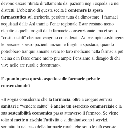
devono essere ritirate direttamente dai pazienti negli ospedali e nei
contenere la spesa
distretti. L’obiettivo di questa scelta è
farmaceutica
sul territorio, peraltro tutta da dimostrare. I farmaci
acquistati dalle Asl tramite l’ente regionale Estar costano meno
rispetto a quelli erogati dalle farmacie convenzionate, ma ci sono
“costi sociali” che non vengono considerati. Ad esempio costringere
le persone, spesso pazienti anziani e fragili, a spostarsi, quando
potrebbero tranquillamente avere lo loro medicine nella farmacia più
vicina e in fasce orarie molto più ampie Pensiamo al disagio di chi
vive nelle are rurali e decentrate».
E quanto pesa questo aspetto sulle farmacie private
convenzionate?
la farmacia
servizi
«Bisogna considerare che
, oltre a erogare
sanitari
è anche un esercizio commerciale
e “vendere salute”
e la
sostenibilità economica
sua
passa attraverso il farmaco. Se viene
mette a rischio l’attività
tolto si
e si diminuiscono i servizi,
soprattutto nel caso delle farmacie rurali, che sono le più esposte.