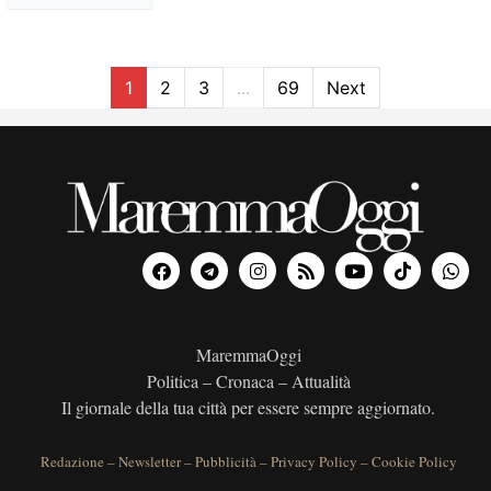
1
2
3
...
69
Next
MaremmaOggi
Politica – Cronaca – Attualità
Il giornale della tua città per essere sempre aggiornato.
Redazione
–
Newsletter
–
Pubblicità
–
Privacy Policy
–
Cookie Policy