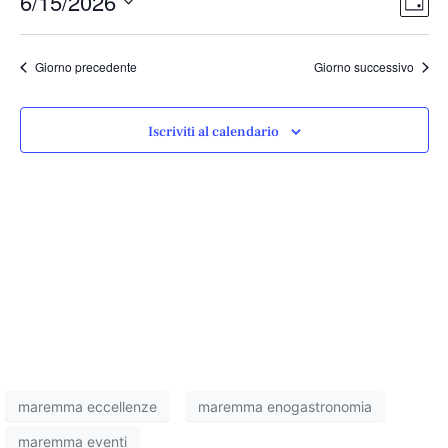
Vist
6/15/2026
Giorn
Vist
Nav
Seleziona
Navi
la
Giorno precedente
Giorno successivo
data.
Iscriviti al calendario
maremma eccellenze
maremma enogastronomia
maremma eventi