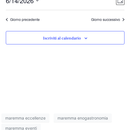
Vist
6/14/2026
Giorn
Vist
Nav
Seleziona
Navi
la
Giorno precedente
Giorno successivo
data.
Iscriviti al calendario
maremma eccellenze
maremma enogastronomia
maremma eventi