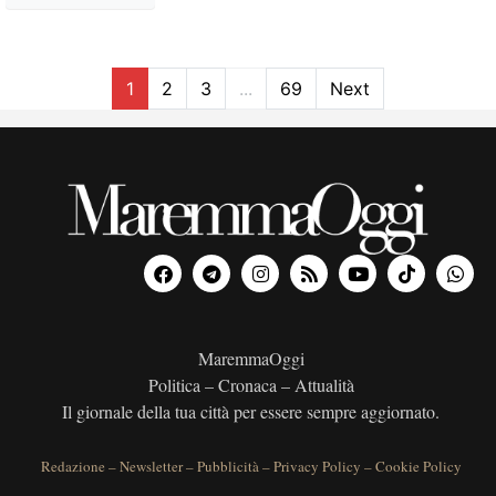
1
2
3
...
69
Next
MaremmaOggi
Politica – Cronaca – Attualità
Il giornale della tua città per essere sempre aggiornato.
Redazione
–
Newsletter
–
Pubblicità
–
Privacy Policy
–
Cookie Policy