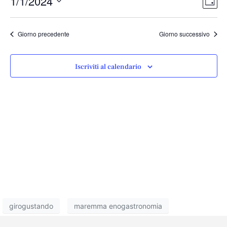
Vist
1/1/2024
Giorn
Vist
Nav
Seleziona
Navi
la
Giorno precedente
Giorno successivo
data.
Iscriviti al calendario
girogustando
maremma enogastronomia