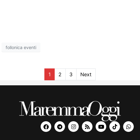
follonica eventi
1
2
3
Next