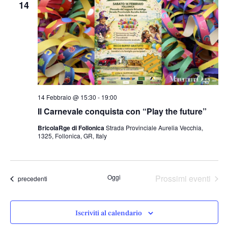
14
14 Febbraio @ 15:30
-
19:00
Il Carnevale conquista con “Play the future”
BricolaRge di Follonica
Strada Provinciale Aurelia Vecchia,
1325, Follonica, GR, Italy
Oggi
Prossimi eventi
Eventi
precedenti
Iscriviti al calendario