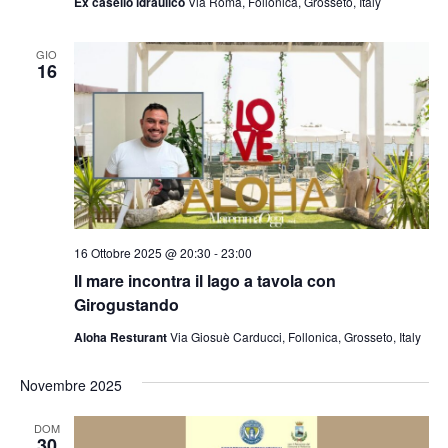
Ex casello idraulico
Via Roma, Follonica, Grosseto, Italy
GIO
16
16 Ottobre 2025 @ 20:30
-
23:00
Il mare incontra il lago a tavola con
Girogustando
Aloha Resturant
Via Giosuè Carducci, Follonica, Grosseto, Italy
Novembre 2025
DOM
30