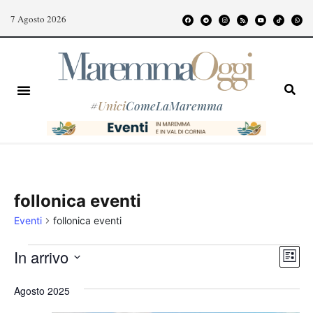
7 Agosto 2026
#
Unici
ComeLaMaremma
follonica eventi
Eventi
follonica eventi
Even
Vist
In arrivo
Lista
Vist
Nav
Seleziona
Navi
Agosto 2025
la
data.