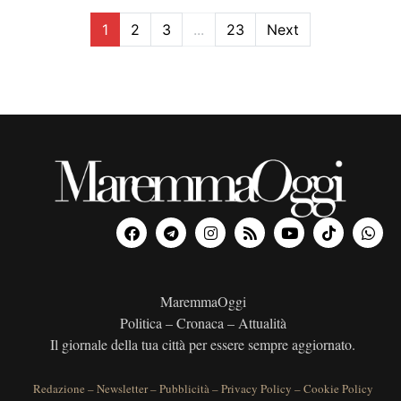
n
e
1
2
3
...
23
Next
t
i
MaremmaOggi
Politica – Cronaca – Attualità
Il giornale della tua città per essere sempre aggiornato.
Redazione
–
Newsletter
–
Pubblicità
–
Privacy Policy
–
Cookie Policy