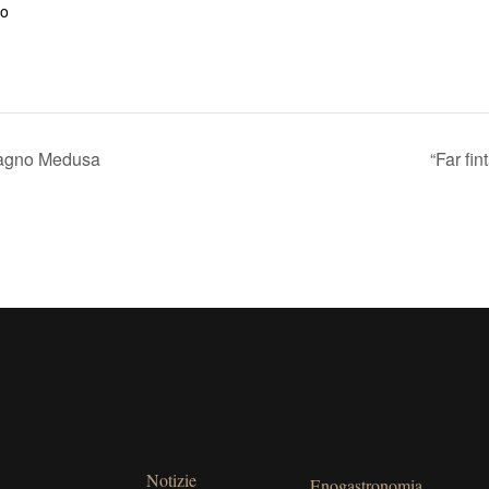
to
 Bagno Medusa
“Far fi
Notizie
Enogastronomia