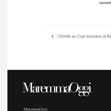
concer
I Dirotta su Cupi suonano al
MaremmaOggi