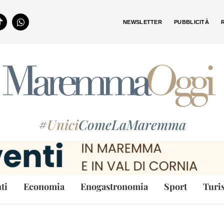
NEWSLETTER
PUBBLICITÀ
#
Unici
ComeLaMaremma
ti
Economia
Enogastronomia
Sport
Turi