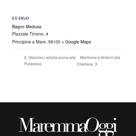
LUOGO
Bagno Medusa
Piazzale Tirreno, 4
Principina a Mare
,
58100
+ Google Maps
Morricone e dintorni alla
Giacomo Lariccia suona alla
Pulledraia
Chelliana