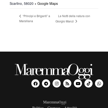
Scarlino
,
58020
+ Google Maps
Le Notti della natura con
“Principi e Briganti” a
Marsiliana
Giorgio Manzi
MaremmaOggi
Politica – Cronaca – Attualità