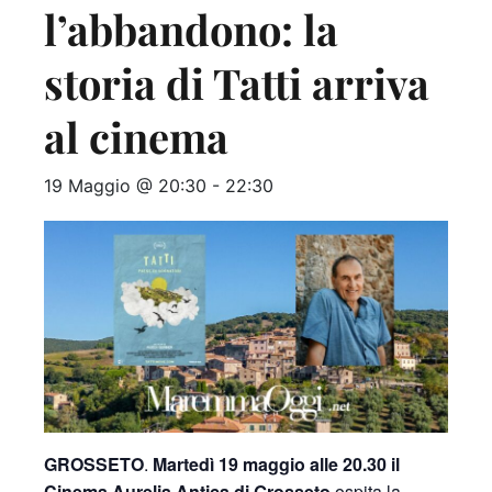
l’abbandono: la
storia di Tatti arriva
al cinema
19 Maggio @ 20:30
-
22:30
GROSSETO
.
Martedì 19 maggio alle 20.30 il
Cinema Aurelia Antica di Grosseto
ospita la