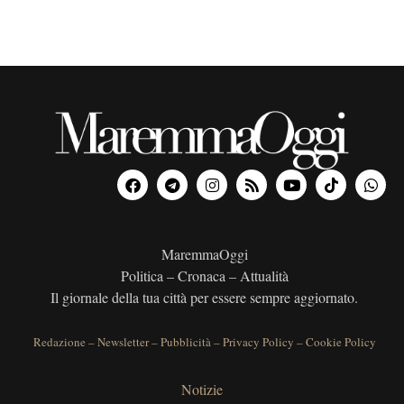
n
i
o
e
n
e
MaremmaOggi
Politica – Cronaca – Attualità
Il giornale della tua città per essere sempre aggiornato.
Redazione
–
Newsletter
–
Pubblicità
–
Privacy Policy
–
Cookie Policy
Notizie