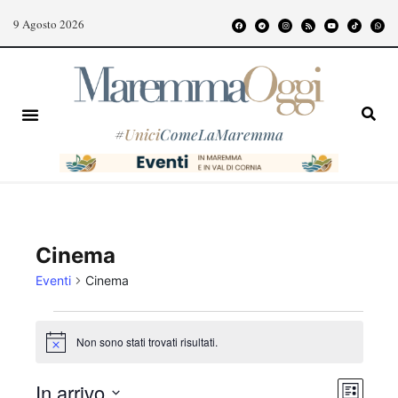
9 Agosto 2026
#
Unici
ComeLaMaremma
Cinema
Eventi
Cinema
Non sono stati trovati risultati.
N
o
t
E
V
In arrivo
i