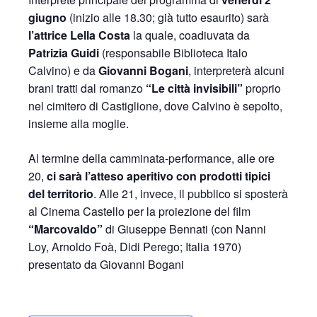
giugno
(inizio alle 18.30; già tutto esaurito) sarà
l’attrice Lella Costa
la quale, coadiuvata da
Patrizia Guidi
(responsabile Biblioteca Italo
Calvino) e da
Giovanni Bogani
, interpreterà alcuni
brani tratti dal romanzo
“Le città invisibili”
proprio
nel cimitero di Castiglione, dove Calvino è sepolto,
insieme alla moglie.
Al termine della camminata-performance, alle ore
20,
ci sarà l’atteso aperitivo con prodotti tipici
del territorio
. Alle 21, invece, il pubblico si sposterà
al Cinema Castello per la proiezione del film
“Marcovaldo”
di Giuseppe Bennati (con Nanni
Loy, Arnoldo Foà, Didi Perego; Italia 1970)
presentato da Giovanni Bogani