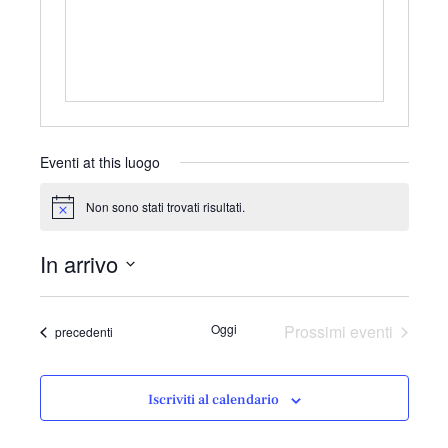
r
i
z
z
o
Eventi at this luogo
Non sono stati trovati risultati.
N
o
t
In arrivo
i
c
S
e
e
Oggi
Prossimi eventi
Eventi
precedenti
l
e
z
Iscriviti al calendario
i
o