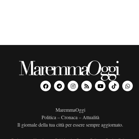
n
a
l
a
d
a
t
a
.
MaremmaOggi
Politica – Cronaca – Attualità
Il giornale della tua città per essere sempre aggiornato.