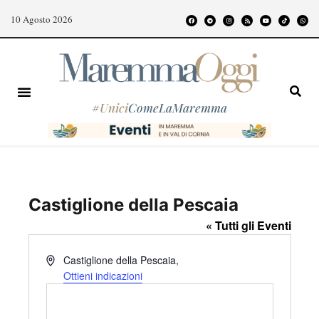
10 Agosto 2026
#
Unici
ComeLaMaremma
Castiglione della Pescaia
« Tutti gli Eventi
I
Castiglione della Pescaia
,
n
Ottieni indicazioni
d
i