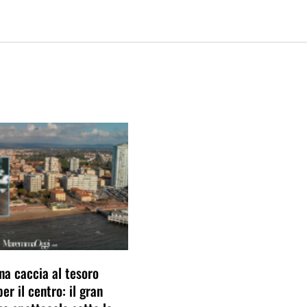
una caccia al tesoro
er il centro: il gran