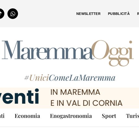
NEWSLETTER
PUBBLICITÀ
#
Unici
ComeLaMaremma
ti
Economia
Enogastronomia
Sport
Turi