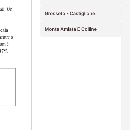
ali. Un
Grosseto - Castiglione
Monte Amiata E Colline
scaia
mentre a
rum è
,17%
,