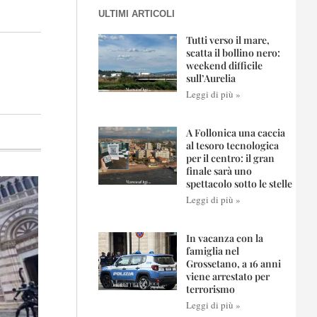
ULTIMI ARTICOLI
Tutti verso il mare,
scatta il bollino nero:
weekend difficile
sull’Aurelia
Leggi di più »
A Follonica una caccia
al tesoro tecnologica
per il centro: il gran
finale sarà uno
spettacolo sotto le stelle
Leggi di più »
In vacanza con la
famiglia nel
Grossetano, a 16 anni
viene arrestato per
terrorismo
Leggi di più »