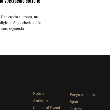
no spettacolo sotto le
a caccia al tesoro, ma
igitale. Si giocherà con lo
mano, seguendo
Notizie
Enogastronomia
Ambiente
Sport
Cultura ed Eventi
Turismo