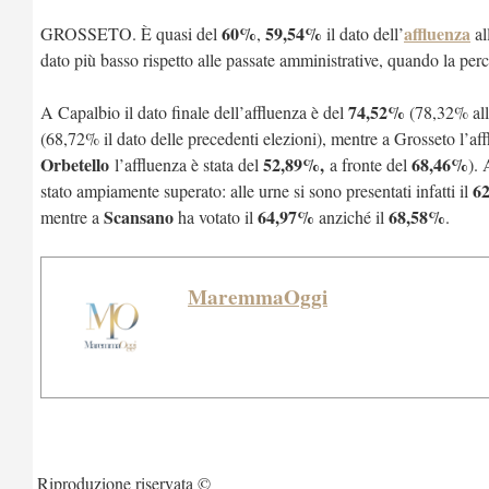
60%
59,54%
affluenza
GROSSETO. È quasi del
,
il dato dell’
al
dato più basso rispetto alle passate amministrative, quando la per
74,52%
A Capalbio il dato finale dell’affluenza è del
(78,32% alle
(68,72% il dato delle precedenti elezioni), mentre a Grosseto l’aff
Orbetello
52,89%,
68,46%
l’affluenza è stata del
a fronte del
).
6
stato ampiamente superato: alle urne si sono presentati infatti il
Scansano
64,97%
68,58%
mentre a
ha votato il
anziché il
.
MaremmaOggi
Riproduzione riservata ©