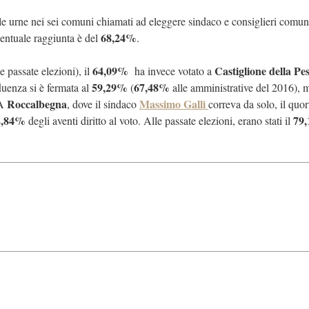
le urne nei sei comuni chiamati ad eleggere sindaco e consiglieri comun
68,24%
centuale raggiunta è del
.
64,09%
Castiglione della Pe
 passate elezioni), il
ha invece votato a
59,29%
67,48%
luenza si è fermata al
(
alle amministrative del 2016), 
Roccalbegna
Massimo Galli
 A
, dove il sindaco
correva da solo, il quo
2,84%
79
degli aventi diritto al voto. Alle passate elezioni, erano stati il