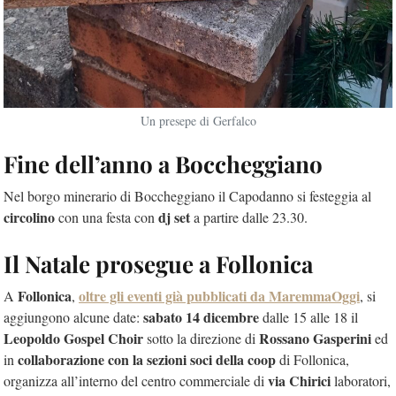
Un presepe di Gerfalco
Fine dell’anno a Boccheggiano
Nel borgo minerario di Boccheggiano il Capodanno si festeggia al
circolino
dj set
con una festa con
a partire dalle 23.30.
Il Natale prosegue a Follonica
Follonica
oltre gli eventi già pubblicati da MaremmaOggi
A
,
, si
sabato 14 dicembre
aggiungono alcune date:
dalle 15 alle 18 il
Leopoldo Gospel Choir
Rossano Gasperini
sotto la direzione di
ed
collaborazione con la sezioni soci della coop
in
di Follonica,
via Chirici
organizza all’interno del centro commerciale di
laboratori,