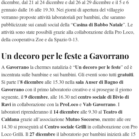
dicembre, dal 21 al 24 dicembre e dal 26 al 29 dicembre e il 5 e 6
gennaio dalle 16 alle 19.30. Nei giorni di apertura del villaggio
verranno proposte attività laboratoriali per bambini, che saranno
Casina di Babbo Natale
pubblicizzate sui canali social della “
”. Le
attività sono state possibili grazie alla collaborazione della Pro Loco,
della cooperativa Zoe e da Spazio 0-13.
Un decoro per le feste a Gavorrano
Gavorrano
Un decoro per le feste
A
la chermes natalizia è “
” ed è
gratuiti
incentrata sulle bambine e sui bambini. Gli eventi sono tutti
.
8 dicembre
sala Auser di Bagno di
Si parte l’
alle 15.30 nella
Gavorrano
con il primo laboratorio creativo e si prosegue il giorno
9 dicembre
centro sociale di Bivio di
seguente, il
, alle 16.30 nel
Ravi
ProLoco
Vab
Gavorrano
in collaborazione con la
e
. I
14 dicembre
Teatro di
laboratori riprenderanno il
alle 9.30 al
Caldana
Mutuo Soccorso
grazie all’associazione
, mentre alle ore
Centro sociale Grilli
14.30 si proseguirà al
in collaborazione con Pro
27 dicembre
Loco Grilli. Il
il laboratorio per bambini inizierà alle 15