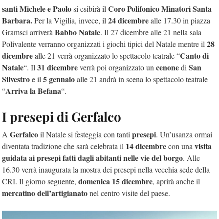
santi Michele e Paolo
Coro Polifonico Minatori Santa
si esibirà il
Barbara.
24 dicembre
Per la Vigilia, invece, il
alle 17.30 in piazza
Babbo Natale
Gramsci arriverà
. Il 27 dicembre alle 21 nella sala
28
Polivalente verranno organizzati i giochi tipici del Natale mentre il
dicembre
Canto di
alle 21 verrà organizzato lo spettacolo teatrale “
Natale
31 dicembre
cenone
San
“. Il
verrà poi organizzato un
di
Silvestro
5 gennaio
e il
alle 21 andrà in scena lo spettacolo teatrale
Arriva la Befana
“
“.
I presepi di Gerfalco
Gerfalco
presepi
A
il Natale si festeggia con tanti
. Un’usanza ormai
14 dicembre
visita
diventata tradizione che sarà celebrata il
con una
guidata ai presepi fatti dagli abitanti nelle vie del borgo
. Alle
16.30 verrà inaugurata la mostra dei presepi nella vecchia sede della
domenica 15 dicembre
CRI. Il giorno seguente,
, aprirà anche il
mercatino dell’artigianato
nel centro visite del paese.