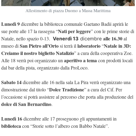
Allestimento di piazza Duomo a Massa Marittima
Lunedì 9
dicembre la biblioteca comunale Gaetano Badii aprirà le
Nati per leggere
sue porte alle 17 la rassegna “
” con le prime storie di
alle 16.30
Natale, nello spazio 0-13.
al
Venerdì 13
dicembre
San Pietro all’Orto
laboratorio
Natale in 3D:
museo di
si terrà il
“
Creiamo il nostro biglietto Natalizio
” a cura della cooperativa Zoe.
aperitivo a tema
Alle 18 verrà poi organizzato un
con prodotti locali
dal bar della pista, organizzato dalla ProLoco.
Sabato 14
dicembre alle 16 nella sala La Pira verrà organizzato una
Dolce Tradizione
dimostrazione dal titolo “
” a cura del Cif. Per
l’occasione si potrà assistere al percorso che porta alla produzione del
dolce di San Bernardino
.
Lunedì 16
dicembre alle 17 proseguono gli appuntamenti in
biblioteca
con “Storie sotto l’albero con Babbo Natale”.