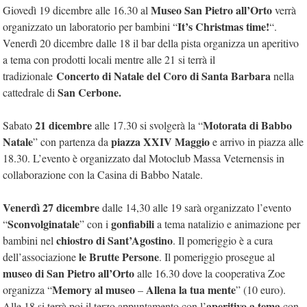
Museo San Pietro all’Orto
Giovedì 19 dicembre alle 16.30 al
verrà
It’s Christmas time!
organizzato un laboratorio per bambini “
“.
Venerdì 20 dicembre dalle 18 il bar della pista organizza un aperitivo
a tema con prodotti locali mentre alle 21 si terrà il
Concerto di Natale del Coro di Santa Barbara
tradizionale
nella
San Cerbone.
cattedrale di
21 dicembre
Motorata di Babbo
Sabato
alle 17.30 si svolgerà la “
Natale
piazza XXIV Maggio
” con partenza da
e arrivo in piazza alle
18.30. L’evento è organizzato dal Motoclub Massa Veternensis in
collaborazione con la Casina di Babbo Natale.
Venerdì 27 dicembre
dalle 14,30 alle 19 sarà organizzato l’evento
Sconvolginatale
gonfiabili
“
” con i
a tema natalizio e animazione per
chiostro di Sant’Agostino
bambini nel
. Il pomeriggio è a cura
le Brutte Persone
dell’associazione
. Il pomeriggio prosegue al
museo di San Pietro all’Orto
alle 16.30 dove la cooperativa Zoe
Memory al museo
Allena la tua mente
organizza “
–
” (10 euro).
aperitivo a tema
Alle 18 si terrà poi il terzo appuntamento con l’
con