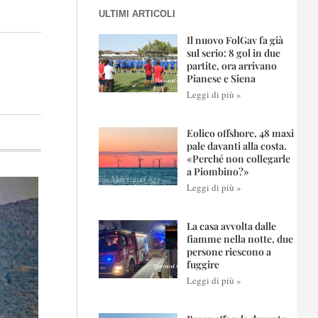
ULTIMI ARTICOLI
Il nuovo FolGav fa già
sul serio: 8 gol in due
partite, ora arrivano
Pianese e Siena
Leggi di più »
Eolico offshore, 48 maxi
pale davanti alla costa.
«Perché non collegarle
a Piombino?»
Leggi di più »
La casa avvolta dalle
fiamme nella notte, due
persone riescono a
fuggire
Leggi di più »