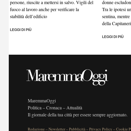
persone, riuscite a mettersi in salvo. Vigili del
donne escludono
fuoco al lavoro anche per verificare la
Tra le ipotesi 
stabilità dell’edificio
sentina, mentre
della Capitaner
LEGGI DI PIÙ
LEGGI DI PIÙ
MaremmaOggi
Politica – Cronaca – Attualità
Il giornale della tua città per essere sempre aggiornato.
Redazione
–
Newsletter
–
Pubblicità
–
Privacy Policy
–
Cookie P