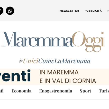
NEWSLETTER
PUBBLICITÀ
#
Unici
ComeLaMaremma
ti
Economia
Enogastronomia
Sport
Turi