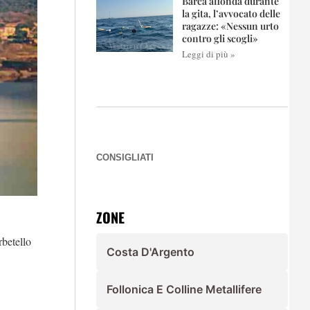
Barca affonda durante
la gita, l’avvocato delle
ragazze: «Nessun urto
contro gli scogli»
Leggi di più »
CONSIGLIATI
ZONE
rbetello
Costa D'Argento
Follonica E Colline Metallifere