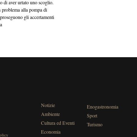
 di aver urtato uno scoglio.
un problema alla pompa di
 proseguono gli accertamenti
ia
Notizie
Enogastronomia
Ambiente
Sport
Cultura ed Eventi
Turismo
Economia
olicy