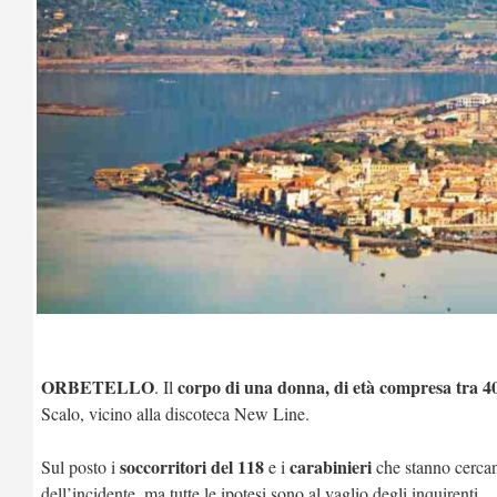
ORBETELLO
corpo di una donna, di età compresa tra 40
. Il
Scalo, vicino alla discoteca New Line.
soccorritori del 118
carabinieri
Sul posto i
e i
che stanno cercand
dell’incidente, ma tutte le ipotesi sono al vaglio degli inquirenti