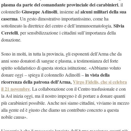
plasma da parte del comandante provinciale dei carabinieri
, il
Giuseppe Adinolfi
alcuni militari della sua
colonnello
, insieme ad
caserma
. Un gesto dimostrativo importantissimo, come ha
Silvia
sottolineato la direttrice del centro e dell’immunoematologia,
Ceretelli
, per sensibilizzazione i cittadini sull’importanza della
donazione.
Sono in molti, in tutta la provincia, gli esponenti dell’Arma che da
anni sono donatori di sangue e plasma, a testimonianza del forte
spirito solidaristico di questa storica istituzione. «Abbiamo voluto
in vista della
donare oggi
– spiega il colonnello Adinolfi –
ricorrenza della patrona dell’Arma,
Virgo Fidelis, che si celebra
il 21 novembre
. La collaborazione con il Centro trasfusionale e con
la Asl inizia oggi, ma il nostro impegno è di portare a donare quanti
più carabinieri possibile. Anche noi siamo cittadini, viviamo in mezzo
alla gente ed è giusto che diamo un contributo concreto a questa
nobile causa».
L’augurio è che il messaggio lanciato dall’Arma raggiunga quanti più