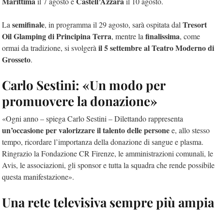
Marittima
Castell’Azzara
il 7 agosto e
il 10 agosto.
semifinale
Tresort
La
, in programma il 29 agosto, sar
à
ospitata dal
Oil Glamping di Principina Terra
finalissima
, mentre la
, come
il 5 settembre al Teatro Moderno di
ormai da tradizione, si svolger
à
Grosseto
.
Carlo Sestini: «Un modo per
promuovere la donazione»
«Ogni anno – spiega Carlo Sestini – Dilettando rappresenta
un’occasione per valorizzare il talento delle persone
e, allo stesso
tempo, ricordare l’importanza della donazione di sangue e plasma.
Ringrazio la Fondazione CR Firenze, le amministrazioni comunali, le
Avis, le associazioni, gli sponsor e tutta la squadra che rende possibile
questa manifestazione».
Una rete televisiva sempre più ampia