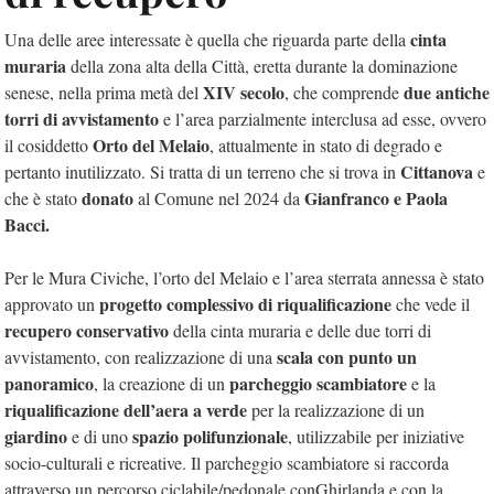
cinta
Una delle aree interessate è quella che riguarda parte della
muraria
della zona alta della Città, eretta durante la dominazione
XIV secolo
due antiche
senese, nella prima metà del
, che comprende
torri di avvistamento
e l’area parzialmente interclusa ad esse, ovvero
Orto del Melaio
il cosiddetto
, attualmente in stato di degrado e
Cittanova
pertanto inutilizzato. Si tratta di un terreno che si trova in
e
donato
Gianfranco e Paola
che è stato
al Comune nel 2024 da
Bacci.
Per le Mura Civiche, l’orto del Melaio e l’area sterrata annessa è stato
progetto complessivo di riqualificazione
approvato un
che vede il
recupero conservativo
della cinta muraria e delle due torri di
scala con punto un
avvistamento, con realizzazione di una
panoramico
parcheggio scambiatore
, la creazione di un
e la
riqualificazione dell’aera a verde
per la realizzazione di un
giardino
spazio polifunzionale
e di uno
, utilizzabile per iniziative
socio-culturali e ricreative. Il parcheggio scambiatore si raccorda
attraverso un percorso ciclabile/pedonale conGhirlanda e con la