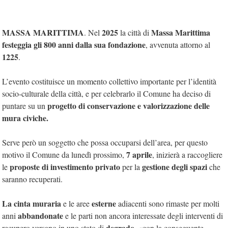
MASSA MARITTIMA
2025
Massa Marittima
. Nel
la città di
festeggia gli 800 anni dalla sua fondazione
, avvenuta attorno al
1225
.
L’evento costituisce un momento collettivo importante per l’identità
socio-culturale della città, e per celebrarlo il Comune ha deciso di
progetto di conservazione e valorizzazione delle
puntare su un
mura civiche.
Serve però un soggetto che possa occuparsi dell’area, per questo
7 aprile
motivo il Comune da lunedì prossimo,
, inizierà a raccogliere
proposte di investimento privato
gestione degli spazi
le
per la
che
saranno recuperati.
La cinta muraria
esterne
e le aree
adiacenti sono rimaste per molti
abbandonate
anni
e le parti non ancora interessate degli interventi di
degrado
recupero versano in uno stato di
, «con la conseguente