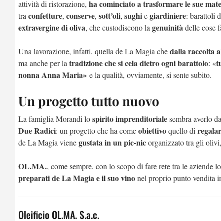
ha cominciato a trasformare le sue mat
attività di ristorazione,
confetture
conserve
sott’oli
sughi
giardiniere
tra
,
,
,
e
: barattoli 
extravergine di oliva
genuinità
, che custodiscono la
delle cose f
dalla raccolta a
Una lavorazione, infatti, quella de La Magia che
tradizione che si cela dietro ogni barattolo
t
ma anche per la
: «
nonna Anna Maria»
e la qualità, ovviamente, si sente subito.
Un progetto tutto nuovo
spirito imprenditoriale
La famiglia Morandi lo
sembra averlo d
Due Radici
obiettivo
regalar
: un progetto che ha come
quello di
gustata in un pic-nic
de La Magia viene
organizzato tra gli olivi
OL.MA.
, come sempre, con lo scopo di fare rete tra le aziende loc
preparati de La Magia e il suo vino
nel proprio punto vendita i
Oleificio OL.MA. S.a.c.