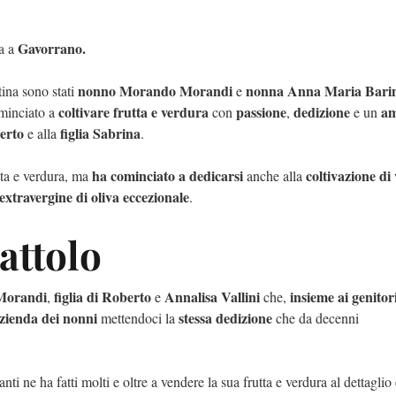
Gavorrano.
a a
nonno Morando Morandi
nonna Anna Maria Bari
ina sono stati
e
coltivare frutta e verdura
passione
dedizione
a
minciato a
con
,
e un
berto
figlia Sabrina
e alla
.
ha cominciato a dedicarsi
coltivazione di
tta e verdura, ma
anche alla
 extravergine di oliva eccezionale
.
rattolo
Morandi
figlia di Roberto
Annalisa Vallini
insieme ai genitor
,
e
che,
zienda dei nonni
stessa dedizione
mettendoci la
che da decenni
nti ne ha fatti molti e oltre a vendere la sua frutta e verdura al dettaglio 