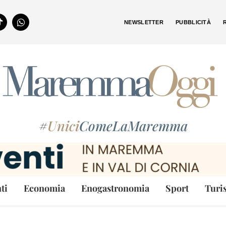
NEWSLETTER
PUBBLICITÀ
#
Unici
ComeLaMaremma
ti
Economia
Enogastronomia
Sport
Turi