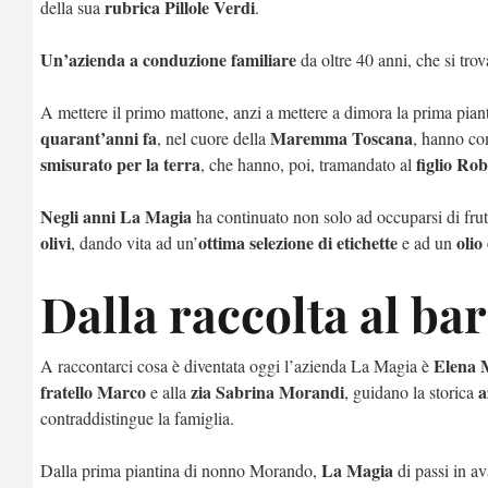
rubrica Pillole Verdi
della sua
.
Un’azienda a conduzione familiare
da oltre 40 anni, che si trov
A mettere il primo mattone, anzi a mettere a dimora la prima piant
quarant’anni fa
Maremma Toscana
, nel cuore della
, hanno co
smisurato per la terra
figlio Ro
, che hanno, poi, tramandato al
Negli anni
La Magia
ha continuato non solo ad occuparsi di fru
olivi
ottima selezione di etichette
olio
, dando vita ad un’
e ad un
Dalla raccolta al ba
Elena 
A raccontarci cosa è diventata oggi l’azienda La Magia è
fratello Marco
zia Sabrina
Morandi
a
e alla
, guidano la storica
contraddistingue la famiglia.
La Magia
Dalla prima piantina di nonno Morando,
di passi in ava