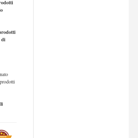
rodotti
io
prodotti
 di
 nato
prodotti
li