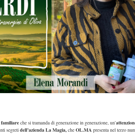
 familiare
attenzion
che si tramanda di generazione in generazione, un’
dell’azienda La Magia,
OL.MA
nti segreti
che
presenta nel terzo nu