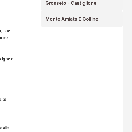
Grosseto - Castiglione
Monte Amiata E Colline
n
, che
more
 vigne e
i
, al
e alle