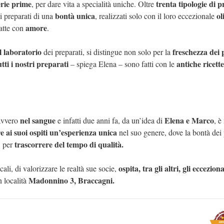
erie prime
trenta tipologie di p
, per dare vita a specialità uniche. Oltre
bontà unica
ol
di preparati di una
, realizzati solo con il loro eccezionale
amore
atte con
.
l laboratorio
freschezza dei 
dei preparati, si distingue non solo per la
utti i nostri preparati
antiche ricette
– spiega Elena – sono fatti con le
nel sangue
Elena e Marco
avvero
e infatti due anni fa, da un’idea di
, è
e ai suoi ospiti un’esperienza unica
nel suo genere, dove la bontà dei 
trascorrere del tempo di qualità.
, per
ospita, tra gli altri, gli ecceziona
ali, di valorizzare le realtà sue socie,
Madonnino 3, Braccagni.
n località