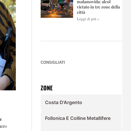
malamovida: alcol
vietato in tre zone della
città
Leggi di più »
CONSIGLIATI
ZONE
Costa D'Argento
Follonica E Colline Metallifere
e
mero