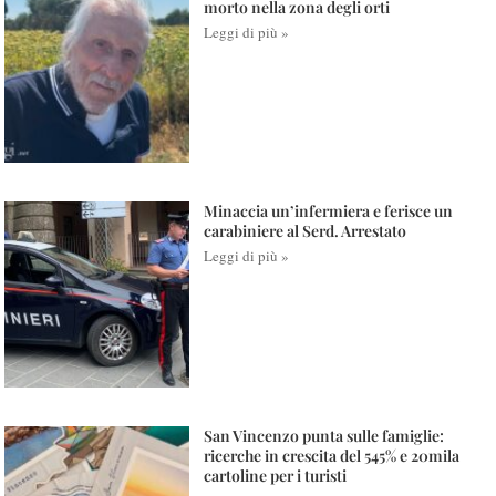
morto nella zona degli orti
Leggi di più »
Minaccia un’infermiera e ferisce un
carabiniere al Serd. Arrestato
Leggi di più »
San Vincenzo punta sulle famiglie:
ricerche in crescita del 545% e 20mila
cartoline per i turisti