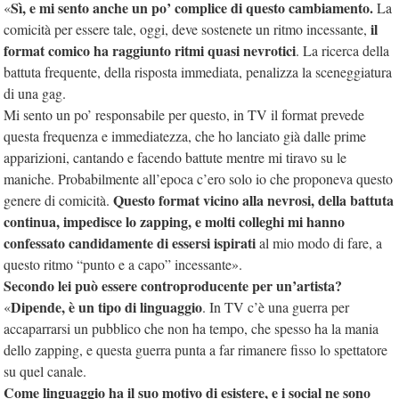
Sì, e mi sento anche un po’ complice di questo cambiamento.
«
La
il
comicità per essere tale, oggi, deve sostenete un ritmo incessante,
format comico ha raggiunto ritmi quasi nevrotici
. La ricerca della
battuta frequente, della risposta immediata, penalizza la sceneggiatura
di una gag.
Mi sento un po’ responsabile per questo, in TV il format prevede
questa frequenza e immediatezza, che ho lanciato già dalle prime
apparizioni, cantando e facendo battute mentre mi tiravo su le
maniche. Probabilmente all’epoca c’ero solo io che proponeva questo
Questo format vicino alla nevrosi, della battuta
genere di comicità.
continua, impedisce lo zapping, e molti colleghi mi hanno
confessato candidamente di essersi ispirati
al mio modo di fare, a
questo ritmo “punto e a capo” incessante».
Secondo lei può essere controproducente per un’artista?
Dipende, è un tipo di linguaggio
«
. In TV c’è una guerra per
accaparrarsi un pubblico che non ha tempo, che spesso ha la mania
dello zapping, e questa guerra punta a far rimanere fisso lo spettatore
su quel canale.
Come linguaggio ha il suo motivo di esistere, e i social ne sono