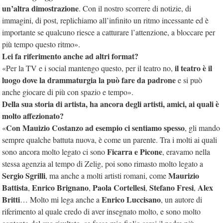
un’altra dimostrazione
. Con il nostro scorrere di notizie, di
immagini, di post, replichiamo all’infinito un ritmo incessante ed è
importante se qualcuno riesce a catturare l’attenzione, a bloccare per
più tempo questo ritmo».
Lei fa riferimento anche ad altri format?
il teatro è il
«Per la TV e i social mantengo questo, per il teatro no,
luogo dove la drammaturgia la può fare da padrone
e si può
anche giocare di più con spazio e tempo».
Della sua storia di artista, ha ancora degli artisti, amici, ai quali è
molto affezionato?
Con Mauizio Costanzo ad esempio ci sentiamo spesso
«
, gli mando
sempre qualche battuta nuova, è come un parente. Tra i molti ai quali
Ficarra e Picone
sono ancora molto legato ci sono
, eravamo nella
stessa agenzia al tempo di Zelig, poi sono rimasto molto legato a
Sergio Sgrilli
Maurizio
, ma anche a molti artisti romani, come
Battista
Enrico Brignano
Paola Cortellesi
Stefano Fresi
Alex
,
,
,
,
Britti
Enrico Luccisano
… Molto mi lega anche a
, un autore di
riferimento al quale credo di aver insegnato molto, e sono molto