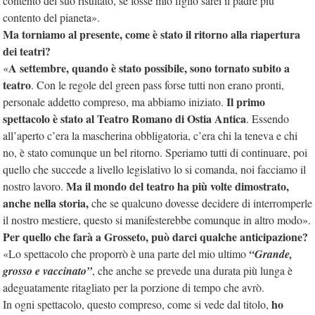
contento del suo risultato, se fosse mio figlio sarei il padre più
contento del pianeta».
Ma torniamo al presente, come è stato il ritorno alla riapertura
dei teatri?
A settembre, quando è stato possibile, sono tornato subito a
«
teatro
. Con le regole del green pass forse tutti non erano pronti,
Il primo
personale addetto compreso, ma abbiamo iniziato.
spettacolo è stato al Teatro Romano di Ostia Antica
. Essendo
all’aperto c’era la mascherina obbligatoria, c’era chi la teneva e chi
no, è stato comunque un bel ritorno. Speriamo tutti di continuare, poi
quello che succede a livello legislativo lo si comanda, noi facciamo il
Ma il mondo del teatro ha più volte dimostrato,
nostro lavoro.
anche nella storia,
che se qualcuno dovesse decidere di interromperle
il nostro mestiere, questo si manifesterebbe comunque in altro modo».
Per quello che farà a Grosseto, può darci qualche anticipazione?
«Lo spettacolo che proporrò è una parte del mio ultimo
“Grande,
grosso e vaccinato”
, che anche se prevede una durata più lunga è
adeguatamente ritagliato per la porzione di tempo che avrò.
ho
In ogni spettacolo, questo compreso, come si vede dal titolo,