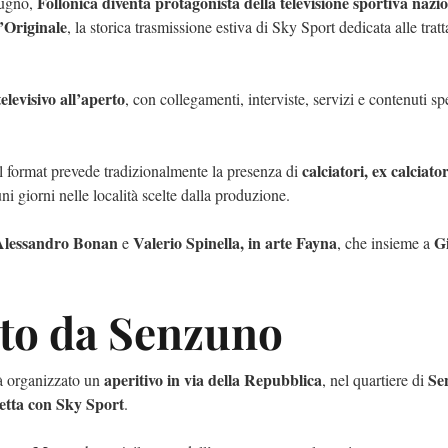
Follonica diventa protagonista della televisione sportiva nazi
iugno,
’Originale
, la storica trasmissione estiva di Sky Sport dedicata alle tratta
elevisivo all’aperto
, con collegamenti, interviste, servizi e contenuti sp
calciatori, ex calciator
 il format prevede tradizionalmente la presenza di
i giorni nelle località scelte dalla produzione.
Alessandro Bonan
Valerio Spinella, in arte Fayna
G
e
, che insieme a
nto da Senzuno
aperitivo in via della Repubblica
Se
rà organizzato un
, nel quartiere di
etta con Sky Sport
.