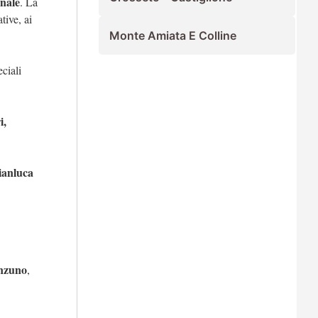
onale
. La
tive, ai
Monte Amiata E Colline
eciali
i,
ianluca
nzuno
,