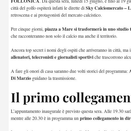
FOLLONICA
. Da questa sera, lunedì 15 giugno, e fino al 19 g
Sky Calciomercato – L
città del golfo ospiterà infatti le dirette di
retroscena e ai protagonisti del mercato calcistico.
piazza a Mare si trasformerà in uno studio t
Per cinque giorni,
che racconteranno non solo il calcio ma anche il territorio.
Ancora top secret i nomi degli ospiti che arriveranno in città, ma
allenatori, telecronisti e giornalisti sportivi
che trascorrono alcun
A fare gli onori di casa saranno due volti storici del programma:
Di Marzio
guidano la trasmissione.
Il primo collegame
L’appuntamento inaugurale è previsto questa sera. Alle 19.30 sa
primo collegamento in dir
mentre alle 20.30 è in programma un