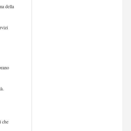
ma della
rvizi
 brano
tà.
i che