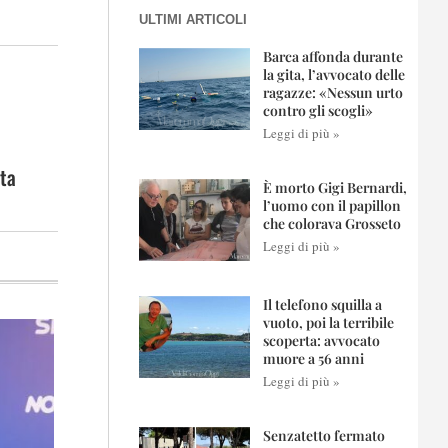
ULTIMI ARTICOLI
Barca affonda durante
la gita, l’avvocato delle
ragazze: «Nessun urto
contro gli scogli»
Leggi di più »
lta
È morto Gigi Bernardi,
l’uomo con il papillon
che colorava Grosseto
Leggi di più »
Il telefono squilla a
vuoto, poi la terribile
scoperta: avvocato
muore a 56 anni
Leggi di più »
Senzatetto fermato