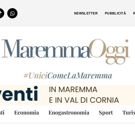
NEWSLETTER
PUBBLICITÀ
#
Unici
ComeLaMaremma
ti
Economia
Enogastronomia
Sport
Turi