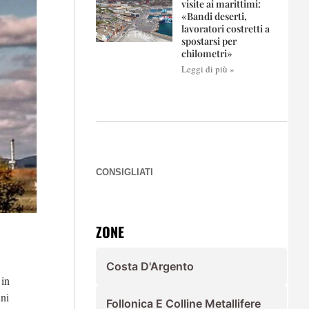
visite ai marittimi:
«Bandi deserti,
lavoratori costretti a
spostarsi per
chilometri»
Leggi di più »
CONSIGLIATI
ZONE
Costa D'Argento
 in
nni
Follonica E Colline Metallifere