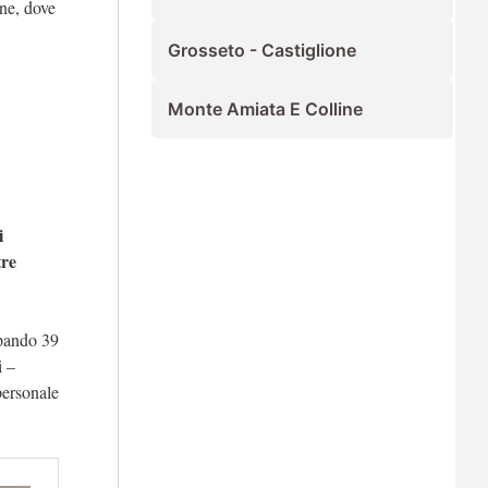
one, dove
Grosseto - Castiglione
Monte Amiata E Colline
i
tre
pando 39
ti –
personale