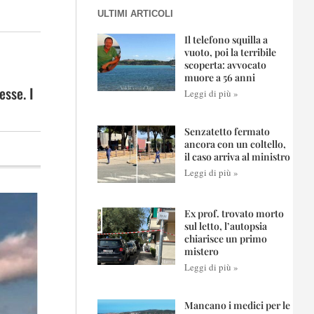
ULTIMI ARTICOLI
Il telefono squilla a
vuoto, poi la terribile
scoperta: avvocato
muore a 56 anni
esse. I
Leggi di più »
Senzatetto fermato
ancora con un coltello,
il caso arriva al ministro
Leggi di più »
Ex prof. trovato morto
sul letto, l’autopsia
chiarisce un primo
mistero
Leggi di più »
Mancano i medici per le