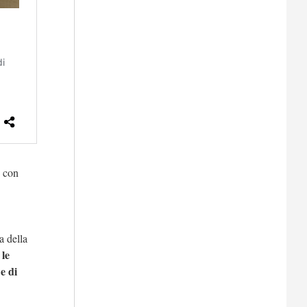
e con
a della
 le
e di