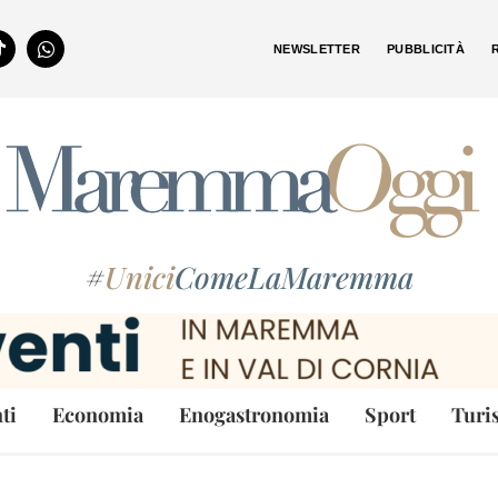
NEWSLETTER
PUBBLICITÀ
#
Unici
ComeLaMaremma
ti
Economia
Enogastronomia
Sport
Turi