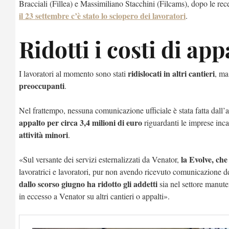
Bracciali (Fillea) e Massimiliano Stacchini (Filcams), dopo le rec
il 23 settembre c’è stato lo sciopero dei lavoratori
.
Ridotti i costi di app
ridislocati in altri cantieri
I lavoratori al momento sono stati
, m
preoccupanti
.
Nel frattempo, nessuna comunicazione ufficiale è stata fatta dall
appalto per circa 3,4 milioni di euro
riguardanti le imprese inca
attività minori
.
la Evolve, che 
«Sul versante dei servizi esternalizzati da Venator,
lavoratrici e lavoratori, pur non avendo ricevuto comunicazione de
dallo scorso giugno ha ridotto gli addetti
sia nel settore manute
in eccesso a Venator su altri cantieri o appalti».