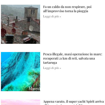
Fa un caldo da non respirare, poi
all’improvviso torna la pioggia
Leggi di più »
Pesca illegale, maxi operazione in mare:
recuperati 21 km di reti, salvata una
tartaruga
Leggi di più »
Appena varato, il super yacht Spirit arriva