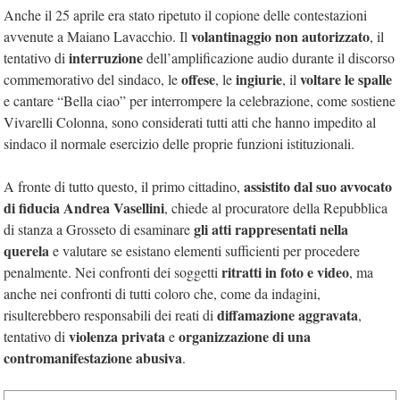
Anche il 25 aprile era stato ripetuto il copione delle contestazioni
volantinaggio non autorizzato
avvenute a Maiano Lavacchio. Il
, il
interruzione
tentativo di
dell’amplificazione audio durante il discorso
offese
ingiurie
voltare le spalle
commemorativo del sindaco, le
, le
, il
e cantare “Bella ciao” per interrompere la celebrazione, come sostiene
Vivarelli Colonna, sono considerati tutti atti che hanno impedito al
sindaco il normale esercizio delle proprie funzioni istituzionali.
assistito dal suo avvocato
A fronte di tutto questo, il primo cittadino,
di fiducia Andrea Vasellini
, chiede al procuratore della Repubblica
gli atti rappresentati nella
di stanza a Grosseto di esaminare
querela
e valutare se esistano elementi sufficienti per procedere
ritratti in foto e video
penalmente. Nei confronti dei soggetti
, ma
anche nei confronti di tutti coloro che, come da indagini,
diffamazione aggravata
risulterebbero responsabili dei reati di
,
violenza privata
organizzazione di una
tentativo di
e
contromanifestazione abusiva
.