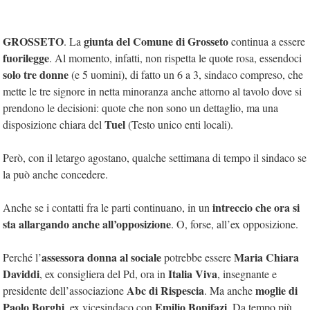
GROSSETO
giunta del Comune di Grosseto
. La
continua a essere
fuorilegge
. Al momento, infatti, non rispetta le quote rosa, essendoci
solo tre donne
(e 5 uomini), di fatto un 6 a 3, sindaco compreso, che
mette le tre signore in netta minoranza anche attorno al tavolo dove si
prendono le decisioni: quote che non sono un dettaglio, ma una
Tuel
disposizione chiara del
(Testo unico enti locali).
Però, con il letargo agostano, qualche settimana di tempo il sindaco se
la può anche concedere.
intreccio che ora si
Anche se i contatti fra le parti continuano, in un
sta allargando anche all’opposizione
. O, forse, all’ex opposizione.
assessora donna al sociale
Maria Chiara
Perché l’
potrebbe essere
Daviddi
Italia Viva
, ex consigliera del Pd, ora in
, insegnante e
Abc di Rispescia
moglie di
presidente dell’associazione
. Ma anche
Paolo Borghi
Emilio Bonifazi
, ex vicesindaco con
. Da tempo più