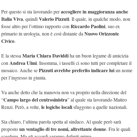
accogliere in maggioranza anche
Per questo si sta lavorando per
Italia Viva
Valerio Pizzuti
, quindi
. Il quale, in qualche modo, non
Riccardo Paolini
fosse altro per l’ottimo rapporto con
, suo ex
Nuovo Orizzonte
primario in urologia, non è così distante da
Civico
.
Maria Chiara Daviddi
E la stessa
ha un buon legame di amicizia
Andrea Ulmi
con
. Insomma, i tasselli ci sono tutti per completare il
Pizzuti avrebbe preferito indicare lui
mosaico. Anche se
un nome
per l’ingresso in giunta.
Va anche detto che la manovra non va proprio nella direzione del
Campo largo del centrosinistra
“
” al quale sta lavorando Matteo
le logiche locali
Renzi. Però, a volte,
sfuggono a quelle nazionali.
Sia chiaro, l’ultima parola spetta al sindaco. Al quale però sarà
un ventaglio di tre nomi, altrettante donne
proposto
. Fra le quali
scegliere. Ma gli accordi saranno definiti prima.