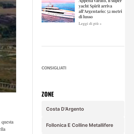
Appena varato, il super
yacht Spirit arriva
all’Argentario: 52 metri
di lusso
Leggi di più »
CONSIGLIATI
ZONE
Costa D'Argento
 questa
Follonica E Colline Metallifere
lla