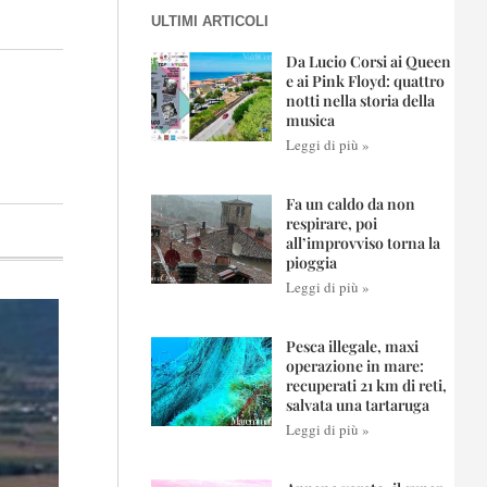
ULTIMI ARTICOLI
Da Lucio Corsi ai Queen
e ai Pink Floyd: quattro
notti nella storia della
musica
Leggi di più »
Fa un caldo da non
respirare, poi
all’improvviso torna la
pioggia
Leggi di più »
Pesca illegale, maxi
operazione in mare:
recuperati 21 km di reti,
salvata una tartaruga
Leggi di più »