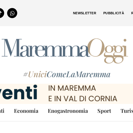
NEWSLETTER
PUBBLICITÀ
#
Unici
ComeLaMaremma
ti
Economia
Enogastronomia
Sport
Turi