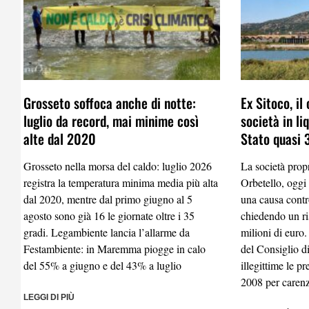
Grosseto soffoca anche di notte:
Ex Sitoco, il
luglio da record, mai minime così
società in li
alte dal 2020
Stato quasi 3
Grosseto nella morsa del caldo: luglio 2026
La società propr
registra la temperatura minima media più alta
Orbetello, oggi
dal 2020, mentre dal primo giugno al 5
una causa contr
agosto sono già 16 le giornate oltre i 35
chiedendo un ri
gradi. Legambiente lancia l’allarme da
milioni di euro.
Festambiente: in Maremma piogge in calo
del Consiglio d
del 55% a giugno e del 43% a luglio
illegittime le pr
2008 per carenza
LEGGI DI PIÙ