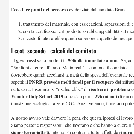
i tre punti del percorso
Ecco
evidenziati dal comitato Bruna:
trattamento del materiale, con essiccazioni, separazioni di co
con la certificazione il prodotto avrebbe appetibilità sul me
il costo finale sarebbe quindi superiore a quello del recuper
I costi secondo i calcoli del comitato
gessi rossi
500mila tonnellate annue
«I
sono prodotti in
. Se, ad
25milioni di euro all’anno. Ma in realtà – continua il comitato – l
dovrebbero quindi accollarsi la metà della spesa dell’eventuale re
PNRR prevede molti fondi per il recupero dei rifiuti
aspetti: il
risolvere il problema
nelle cave. Insomma, si “rischierebbe” di
c
Venator Italy Srl nel 2019
296 milioni
di euro
sono stati pari a
transizione ecologica, a zero CO2. Anzi, volendo, il metodo potreb
A nostro avviso vale davvero la pena che questa ipotesi di lavor
Siamo persone responsabili, che lavorano e che hanno a cuore il 
siamo terrapiattisti
sindro
, integralisti contrari a tutto, affetti da