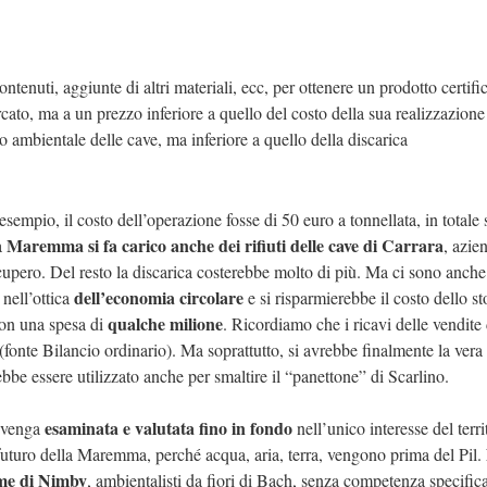
ntenuti, aggiunte di altri materiali, ecc, per ottenere un prodotto certifi
rcato, ma a un prezzo inferiore a quello del costo della sua realizzazione
o ambientale delle cave, ma inferiore a quello della discarica
 esempio, il costo dell’operazione fosse di 50 euro a tonnellata, in totale
Maremma si fa carico anche dei rifiuti delle cave di Carrara
a
, azie
cupero. Del resto la discarica costerebbe molto di più. Ma ci sono anche 
dell’economia circolare
nell’ottica
e si risparmierebbe il costo dello s
qualche milione
on una spesa di
. Ricordiamo che i ricavi delle vendite 
(fonte Bilancio ordinario). Ma soprattutto, si avrebbe finalmente la vera
be essere utilizzato anche per smaltire il “panettone” di Scarlino.
esaminata e valutata fino in fondo
o venga
nell’unico interesse del terri
futuro della Maremma, perché acqua, aria, terra, vengono prima del Pil.
me di Nimby
, ambientalisti da fiori di Bach, senza competenza specifica 