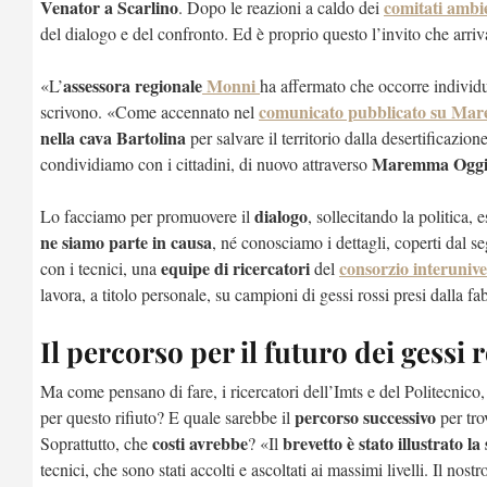
Venator a Scarlino
comitati ambie
. Dopo le reazioni a caldo dei
del dialogo e del confronto. Ed è proprio questo l’invito che arri
assessora regionale
Monni
«L’
ha affermato che occorre individ
comunicato pubblicato su Ma
scrivono. «Come accennato nel
nella cava Bartolina
per salvare il territorio dalla desertificazion
Maremma Ogg
condividiamo con i cittadini, di nuovo attraverso
dialogo
Lo facciamo per promuovere il
, sollecitando la politica
ne siamo parte in causa
, né conosciamo i dettagli, coperti dal se
equipe di ricercatori
consorzio interunive
con i tecnici, una
del
lavora, a titolo personale, su campioni di gessi rossi presi dalla fa
Il percorso per il futuro dei gessi r
Ma come pensano di fare, i ricercatori dell’Imts e del Politecnico, p
percorso successivo
per questo rifiuto? E quale sarebbe il
per tr
costi avrebbe
brevetto è stato illustrato la
Soprattutto, che
? «Il
tecnici, che sono stati accolti e ascoltati ai massimi livelli. Il nost