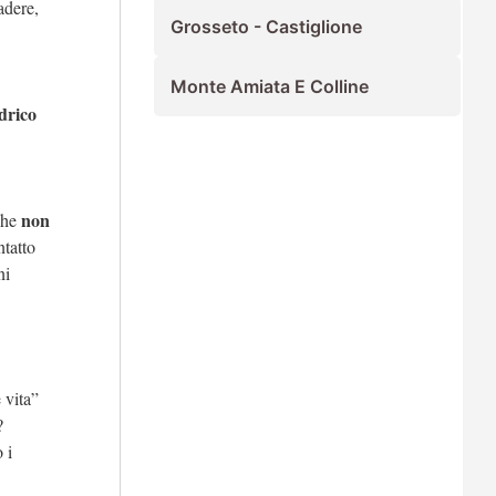
adere,
Grosseto - Castiglione
Monte Amiata E Colline
drico
non
 che
ntatto
ni
 vita”
?
 i