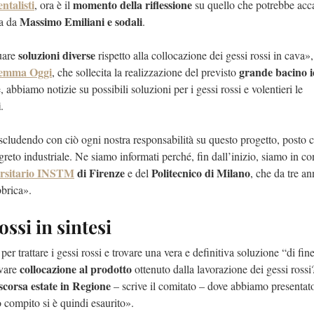
ntalisti
momento della riflessione
, ora è il
su quello che potrebbe acc
Massimo Emiliani e sodali
va da
.
soluzioni diverse
uare
rispetto alla collocazione dei gessi rossi in cava»,
remma Oggi
grande bacino i
, che sollecita la realizzazione del previsto
e, abbiamo notizie su possibili soluzioni per i gessi rossi e volentieri le
i
.
, escludendo con ciò ogni nostra responsabilità su questo progetto, posto
greto industriale. Ne siamo informati perché, fin dall’inizio, siamo in co
rsitario
INSTM
di Firenze
Politecnico di Milano
e del
, che da tre an
bbrica».
ossi in sintesi
er trattare i gessi rossi e trovare una vera e definitiva soluzione “di fine
collocazione al prodotto
ovare
ottenuto dalla lavorazione dei gessi rossi
 scorsa estate in Regione
– scrive il comitato – dove abbiamo presentato
ro compito si è quindi esaurito».