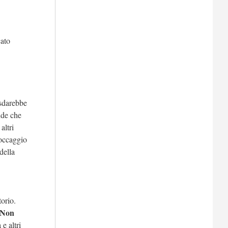
cato
 sdarebbe
nde che
altri
toccaggio
della
torio.
Non
e altri