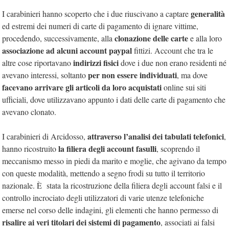
generalità
I carabinieri hanno scoperto che i due riuscivano a captare
ed estremi dei numeri di carte di pagamento di ignare vittime,
clonazione delle carte
procedendo, successivamente, alla
e alla loro
associazione ad alcuni account paypal
fittizi. Account che tra le
indirizzi fisici
altre cose riportavano
dove i due non erano residenti né
per non essere individuati
avevano interessi, soltanto
, ma dove
facevano arrivare gli articoli da loro acquistati
online sui siti
ufficiali, dove utilizzavano appunto i dati delle carte di pagamento che
avevano clonato.
attraverso l’analisi dei tabulati telefonici
I carabinieri di Arcidosso,
,
la filiera degli account fasulli
hanno ricostruito
, scoprendo il
meccanismo messo in piedi da marito e moglie, che agivano da tempo
con queste modalità, mettendo a segno frodi su tutto il territorio
nazionale. È stata la ricostruzione della filiera degli account falsi e il
controllo incrociato degli utilizzatori di varie utenze telefoniche
emerse nel corso delle indagini, gli elementi che hanno permesso di
risalire ai veri titolari dei sistemi di pagamento
, associati ai falsi