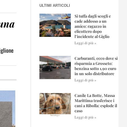
ULTIMI ARTICOLI
Si tuffa dagli scogli e
 una
cade addosso a un
amico: ragazzo in
elicottero dopo
l’incidente al Giglio
Leggi di più »
iglione
Carburanti, ecco dove si
risparmia a Grosseto:
benzina sotto 1,90 euro
in un solo distributore
Leggi di più »
Canile La Botte, Massa
Marittima trasferisce i
cani a Ribolla: esplode il
caso
Leggi di più »