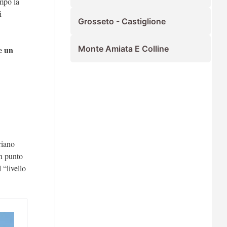
mpo la
i
Grosseto - Castiglione
Monte Amiata E Colline
e un
riano
un punto
 “livello