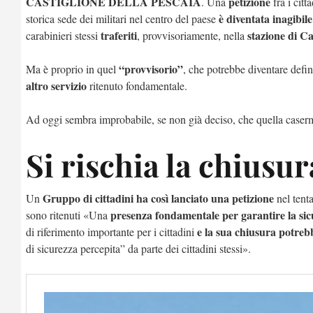
CASTIGLIONE DELLA PESCAIA
petizione
. Una
fra i citt
è diventata inagibi
storica sede dei militari nel centro del paese
traferiti
stazione di Ca
carabinieri stessi
, provvisoriamente, nella
“provvisorio”
Ma è proprio in quel
, che potrebbe diventare defi
altro servizio
ritenuto fondamentale.
Ad oggi sembra improbabile, se non già deciso, che quella caserma
Si rischia la chiusur
Gruppo di cittadini ha così lanciato una petizione
Un
nel tenta
presenza fondamentale per garantire la si
sono ritenuti «Una
e la sua chiusura potreb
di riferimento importante per i cittadini
di sicurezza percepita” da parte dei cittadini stessi».