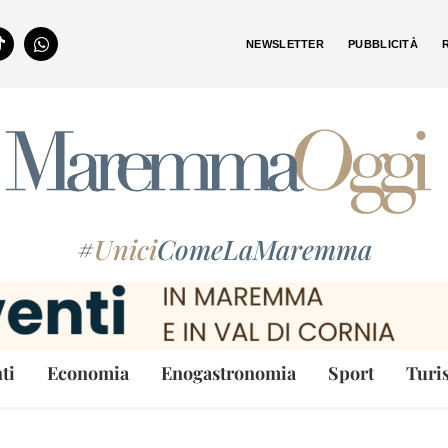
NEWSLETTER
PUBBLICITÀ
#
Unici
ComeLaMaremma
ti
Economia
Enogastronomia
Sport
Turi