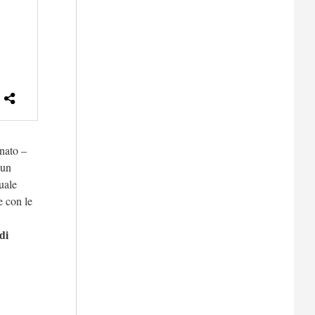
inato –
 un
uale
e con le
di