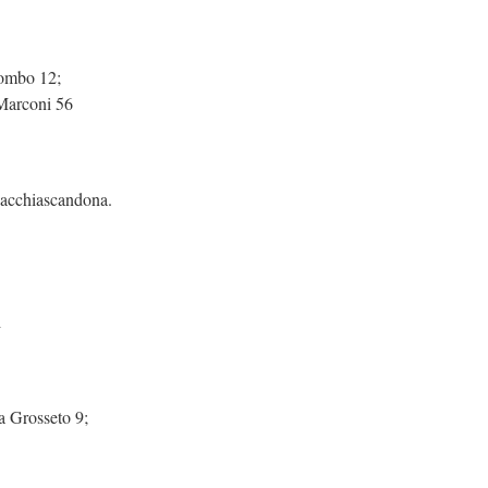
lombo 12;
 Marconi 56
 Macchiascandona.
i
a Grosseto 9;