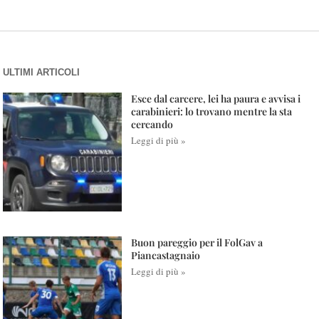
ULTIMI ARTICOLI
Esce dal carcere, lei ha paura e avvisa i
carabinieri: lo trovano mentre la sta
cercando
Leggi di più »
Buon pareggio per il FolGav a
Piancastagnaio
Leggi di più »