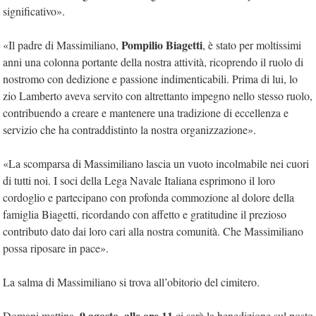
significativo».
Pompilio Biagetti
«Il padre di Massimiliano,
, è stato per moltissimi
anni una colonna portante della nostra attività, ricoprendo il ruolo di
nostromo con dedizione e passione indimenticabili. Prima di lui, lo
zio Lamberto aveva servito con altrettanto impegno nello stesso ruolo,
contribuendo a creare e mantenere una tradizione di eccellenza e
servizio che ha contraddistinto la nostra organizzazione».
«La scomparsa di Massimiliano lascia un vuoto incolmabile nei cuori
di tutti noi. I soci della Lega Navale Italiana esprimono il loro
cordoglio e partecipano con profonda commozione al dolore della
famiglia Biagetti, ricordando con affetto e gratitudine il prezioso
contributo dato dai loro cari alla nostra comunità. Che Massimiliano
possa riposare in pace».
La salma di Massimiliano si trova all’obitorio del cimitero.
9 agosto, alle ore 11
Domani mattina,
ci sarà la benedizione sul posto