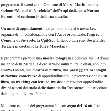
Comune di Massa Marittima
programma di eventi che il
e la
sezione “Martiri di Niccioleta” dell’Anpi
Norma
dedicano a
Parenti
centenario della sua nascita
, nel
.
appuntamenti
Un mese di
, dal primo ottobre al 6 novembre,
Anpi provinciale
Isgrec
organizzati
in collaborazione con l’
, l’
, il
Comune di Suvereto
Cgil-Spi
Unicoop Tirreno
Società dei
, la
,
,
Terzieri massetani
Torre Massetana
e la
.
mostra fotografica
Il programma prevede una
dedicata alle 19 donne
insignite della Medaglia d’oro al valor militare, tra le quali, appunto,
mostra di pittura
passeggiata nei luoghi
Norma Parenti, una
, una
di Norma
conferenze
presentazione di un
,
di approfondimento, la
libro
trekking con letture
musica e teatro
, un
,
per approfondire
uolo delle donne nella Resistenz
diversi aspetti del r
a, in particolare
della figura di Norma Parenti.
convegno del 16 ottobre
Momento centrale del programma è il