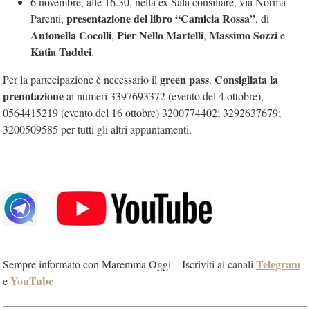
6 novembre, alle 16.30, nella ex Sala consiliare, via Norma
presentazione del libro “Camicia Rossa”
Parenti,
, di
Antonella Cocolli
Pier Nello Martelli
Massimo Sozzi
,
,
e
Katia Taddei
.
green pass
Consigliata la
Per la partecipazione è necessario il
.
prenotazione
ai numeri 3397693372 (evento del 4 ottobre),
0564415219 (evento del 16 ottobre) 3200774402; 3292637679;
3200509585 per tutti gli altri appuntamenti.
Telegram
Sempre informato con Maremma Oggi – Iscriviti ai canali
YouTube
e