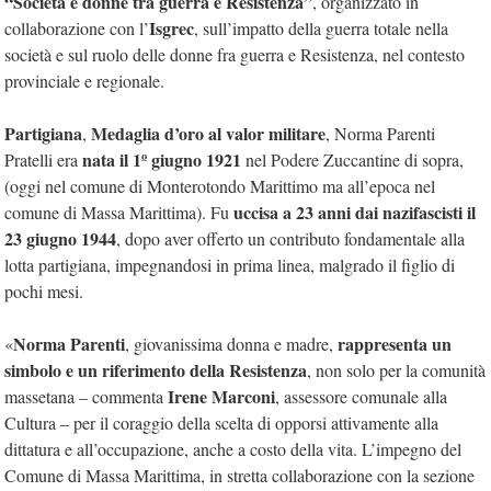
“Società e donne tra guerra e Resistenza”
, organizzato in
Isgrec
collaborazione con l’
, sull’impatto della guerra totale nella
società e sul ruolo delle donne fra guerra e Resistenza, nel contesto
provinciale e regionale.
Partigiana
Medaglia d’oro al valor militare
,
, Norma Parenti
nata il 1º giugno 1921
Pratelli era
nel Podere Zuccantine di sopra,
(oggi nel comune di Monterotondo Marittimo ma all’epoca nel
uccisa a 23 anni dai nazifascisti il
comune di Massa Marittima). Fu
23 giugno 1944
, dopo aver offerto un contributo fondamentale alla
lotta partigiana, impegnandosi in prima linea, malgrado il figlio di
pochi mesi.
Norma Parenti
rappresenta un
«
, giovanissima donna e madre,
simbolo e un riferimento della Resistenza
, non solo per la comunità
Irene Marconi
massetana – commenta
, assessore comunale alla
Cultura – per il coraggio della scelta di opporsi attivamente alla
dittatura e all’occupazione, anche a costo della vita. L’impegno del
Comune di Massa Marittima, in stretta collaborazione con la sezione