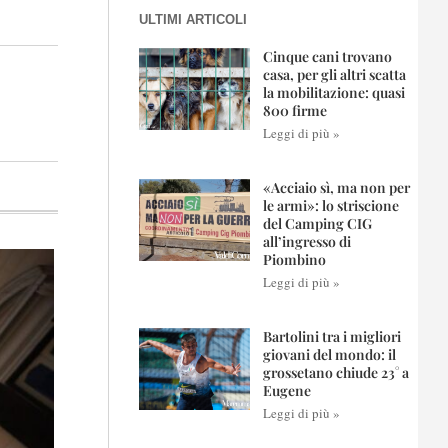
ULTIMI ARTICOLI
Cinque cani trovano
casa, per gli altri scatta
la mobilitazione: quasi
800 firme
Leggi di più »
«Acciaio sì, ma non per
le armi»: lo striscione
del Camping CIG
all’ingresso di
Piombino
Leggi di più »
Bartolini tra i migliori
giovani del mondo: il
grossetano chiude 23° a
Eugene
Leggi di più »