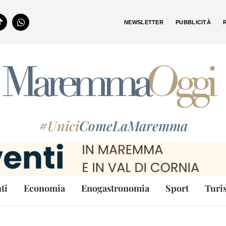
NEWSLETTER
PUBBLICITÀ
#
Unici
ComeLaMaremma
ti
Economia
Enogastronomia
Sport
Turi