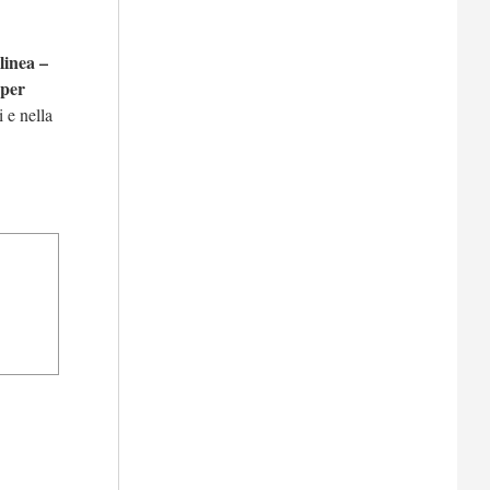
linea –
 per
i e nella