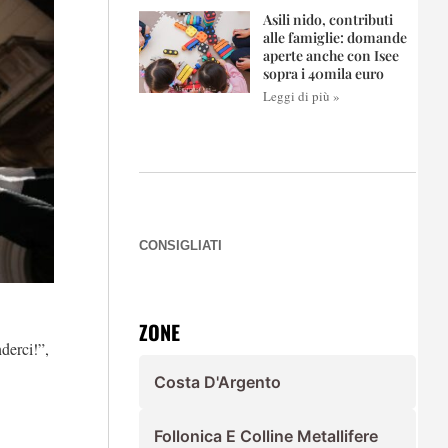
Asili nido, contributi
alle famiglie: domande
aperte anche con Isee
sopra i 40mila euro
Leggi di più »
CONSIGLIATI
ZONE
nderci!”,
Costa D'Argento
Follonica E Colline Metallifere