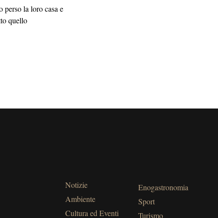
 perso la loro casa e
tto quello
Notizie
Enogastronomia
Ambiente
Sport
Cultura ed Eventi
Turismo