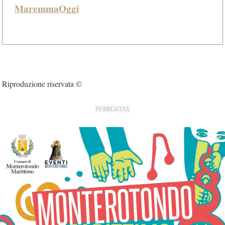
MaremmaOggi
Riproduzione riservata ©
PUBBLICITÀ