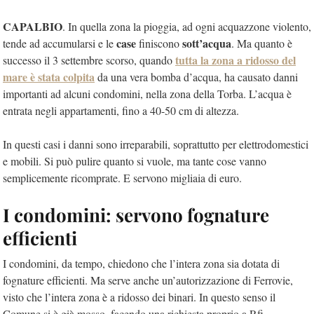
CAPALBIO
. In quella zona la pioggia, ad ogni acquazzone violento,
case
sott’acqua
tende ad accumularsi e le
finiscono
. Ma quanto è
tutta la zona a ridosso del
successo il 3 settembre scorso, quando
mare è stata colpita
da una vera bomba d’acqua, ha causato danni
importanti ad alcuni condomini, nella zona della Torba. L’acqua è
entrata negli appartamenti, fino a 40-50 cm di altezza.
In questi casi i danni sono irreparabili, soprattutto per elettrodomestici
e mobili. Si può pulire quanto si vuole, ma tante cose vanno
semplicemente ricomprate. E servono migliaia di euro.
I condomini: servono fognature
efficienti
I condomini, da tempo, chiedono che l’intera zona sia dotata di
fognature efficienti. Ma serve anche un’autorizzazione di Ferrovie,
visto che l’intera zona è a ridosso dei binari. In questo senso il
Comune si è già mosso, facendo una richiesta proprio a Rfi.