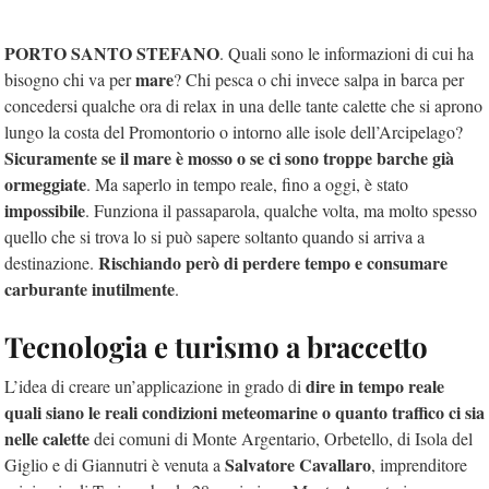
PORTO SANTO STEFANO
. Quali sono le informazioni di cui ha
mare
bisogno chi va per
? Chi pesca o chi invece salpa in barca per
concedersi qualche ora di relax in una delle tante calette che si aprono
lungo la costa del Promontorio o intorno alle isole dell’Arcipelago?
Sicuramente se il mare è mosso o se ci sono troppe barche già
ormeggiate
. Ma saperlo in tempo reale, fino a oggi, è stato
impossibile
. Funziona il passaparola, qualche volta, ma molto spesso
quello che si trova lo si può sapere soltanto quando si arriva a
Rischiando però di perdere tempo e consumare
destinazione.
carburante inutilmente
.
Tecnologia e turismo a braccetto
dire in tempo reale
L’idea di creare un’applicazione in grado di
quali siano le reali condizioni meteomarine o quanto traffico ci sia
nelle calette
dei comuni di Monte Argentario, Orbetello, di Isola del
Salvatore Cavallaro
Giglio e di Giannutri è venuta a
, imprenditore