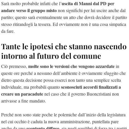
uscita di Manni dal PD per
Sarà molto probabile infatti che l’
andare verso il gruppo misto
non significhi per lui uscire anche dal
partito; questo sarà eventualmente un atto che dovrà decidere il partito
stesso ritirandogli la tessera. Ed ovviamente non è una cosa simpatica
da fare.
Tante le ipotesi che stanno nascendo
intorno al futuro del comune
molte sono le versioni che vengono azzardate
Ciò premesso,
in
queste ore perché a nessuno dell’ambiente è ovviamente sfuggito che
dietro questa decisione possa esserci non tanto una semplice scelta
sconosciuti accordi finalizzati a
individuale, ma probabili quanto
creare un paracadute
nel caso che il governo Buoncristiani non
arrivasse a fine mandato.
Perché non sono state poche le polemiche dall’inizio della legislatura
nel cui occhio è caduta la nuova amministrazione, puntellata pare
scontento diffuso
anche da uno
, sia negli equilibri di forza tra i partiti