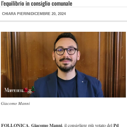
l’equilibrio in consiglio comunale
CHIARA PIERINI
DICEMBRE 20, 2024
Giacomo Manni
FOLLONICA
Giacomo Manni
Pd
.
, il consigliere più votato del