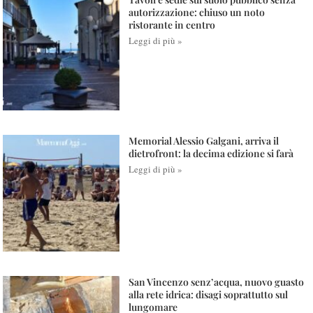
autorizzazione: chiuso un noto
ristorante in centro
Leggi di più »
Memorial Alessio Galgani, arriva il
dietrofront: la decima edizione si farà
Leggi di più »
San Vincenzo senz’acqua, nuovo guasto
alla rete idrica: disagi soprattutto sul
lungomare