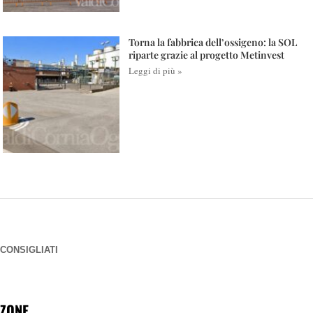
Torna la fabbrica dell’ossigeno: la SOL
riparte grazie al progetto Metinvest
Leggi di più »
CONSIGLIATI
ZONE