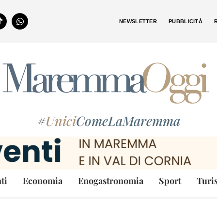
NEWSLETTER
PUBBLICITÀ
#
Unici
ComeLaMaremma
ti
Economia
Enogastronomia
Sport
Turi