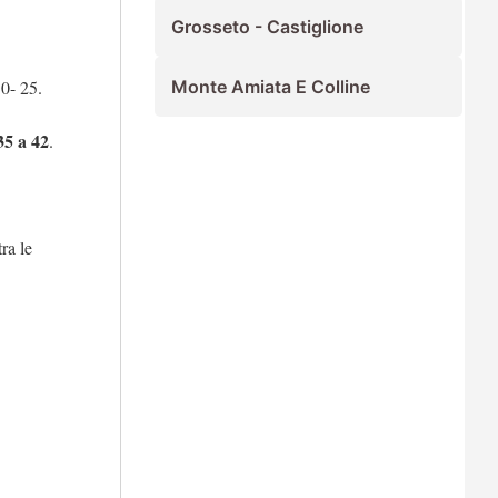
Grosseto - Castiglione
30- 25.
Monte Amiata E Colline
35 a 42
.
ra le