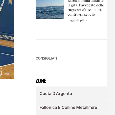
Barca affonda durante
la gita, l’avvocato delle
ragazze: «Nessun urto
contro gli scogli»
Leggi di più »
CONSIGLIATI
ZONE
Costa D'Argento
Follonica E Colline Metallifere