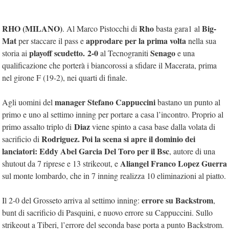
RHO (MILANO)
Rho
Big-
. Al Marco Pistocchi di
basta gara1 al
Mat
approdare per la prima volta
per staccare il pass e
nella sua
playoff scudetto.
2-0
Senago
storia ai
al Tecnograniti
e una
qualificazione che porterà i biancorossi a sfidare il Macerata, prima
nel girone F (19-2), nei quarti di finale.
manager Stefano
Cappuccini
Agli uomini del
bastano un punto al
primo e uno al settimo inning per portare a casa l’incontro. Proprio al
Diaz
primo assalto triplo di
viene spinto a casa base dalla volata di
Rodriguez.
Poi la scena si apre il dominio dei
sacrificio di
lanciatori:
Eddy Abel
Garcia Del Toro per il Bsc
, autore di una
Aliangel Franco Lopez Guerra
shutout da 7 riprese e 13 strikeout, e
sul monte lombardo, che in 7 inning realizza 10 eliminazioni al piatto.
errore su
Backstrom
Il 2-0 del Grosseto arriva al settimo inning:
,
bunt di sacrificio di Pasquini, e nuovo errore su Cappuccini. Sullo
strikeout a Tiberi, l’errore del seconda base porta a punto Backstrom.