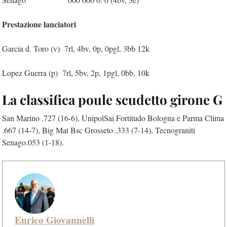
Prestazione lanciatori
Garcia d. Toro (v) 7rl, 4bv, 0p, 0pgl, 3bb 12k
Lopez Guerra (p) 7rl, 5bv, 2p, 1pgl, 0bb, 10k
La classifica poule scudetto girone G
San Marino .727 (16-6), UnipolSai Fortitudo Bologna e Parma Clima
.667 (14-7), Big Mat Bsc Grosseto .333 (7-14), Tecnograniti
Senago.053 (1-18).
Enrico Giovannelli