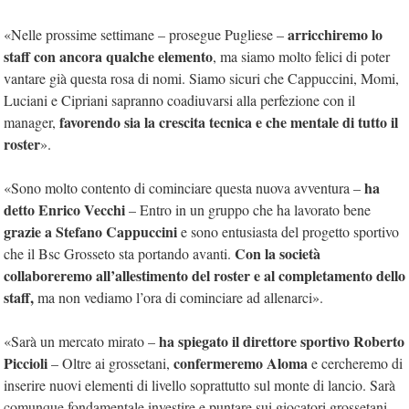
arricchiremo lo
«Nelle prossime settimane – prosegue Pugliese –
staff con ancora qualche elemento
, ma siamo molto felici di poter
vantare già questa rosa di nomi. Siamo sicuri che Cappuccini, Momi,
Luciani e Cipriani sapranno coadiuvarsi alla perfezione con il
favorendo sia la crescita tecnica e che mentale di tutto il
manager,
roster
».
ha
«Sono molto contento di cominciare questa nuova avventura –
detto Enrico Vecchi
– Entro in un gruppo che ha lavorato bene
grazie a Stefano Cappuccini
e sono entusiasta del progetto sportivo
Con la società
che il Bsc Grosseto sta portando avanti.
collaboreremo all’allestimento del roster e al completamento dello
staff,
ma non vediamo l’ora di cominciare ad allenarci».
ha spiegato il direttore sportivo Roberto
«Sarà un mercato mirato –
Piccioli
confermeremo Aloma
– Oltre ai grossetani,
e cercheremo di
inserire nuovi elementi di livello soprattutto sul monte di lancio. Sarà
comunque fondamentale investire e puntare sui giocatori grossetani,