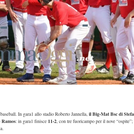
il Big-Mat Bsc di Stef
seball. In gara1 allo stadio Roberto Jannella,
ro Ramos
11-2
: in gara1 finisce
, con tre fuoricampo per il nove “ospite”;
a.