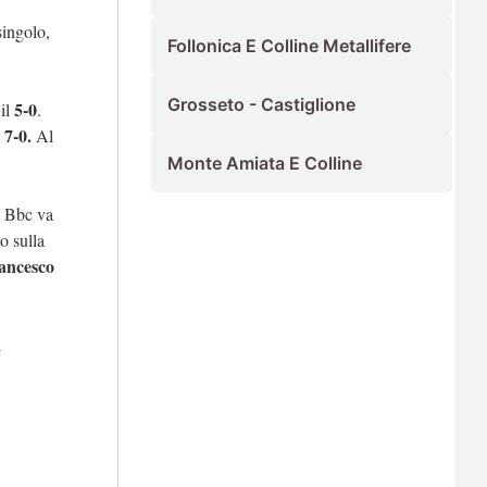
singolo,
Follonica E Colline Metallifere
Grosseto - Castiglione
5-0
 il
.
 7-0.
Al
Monte Amiata E Colline
i Bbc va
o sulla
rancesco
l