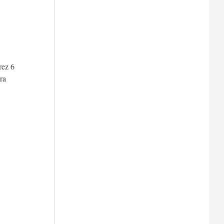
,
rez 6
ra