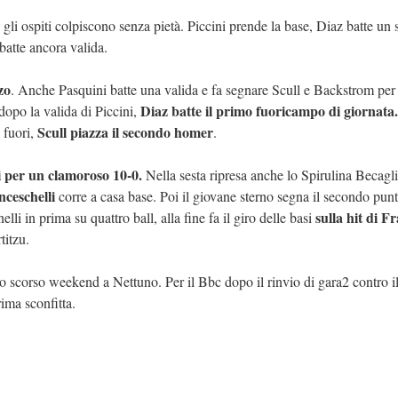
: gli ospiti colpiscono senza pietà. Piccini prende la base, Diaz batte un 
 batte ancora valida.
zo
. Anche Pasquini batte una valida e fa segnare Scull e Backstrom per
Diaz batte
il primo fuoricampo di giornata.
opo la valida di Piccini,
Scull piazza il secondo homer
 fuori,
.
i per un clamoroso 10-0.
Nella sesta ripresa anche lo Spirulina Becagl
nceschelli
corre a casa base. Poi il giovane sterno segna il secondo punt
sulla hit di F
li in prima su quattro ball, alla fine fa il giro delle basi
titzu.
lo scorso weekend a Nettuno. Per il Bbc dopo il rinvio di gara2 contro i
prima sconfitta.