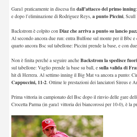
dall’attacco del primo inning
Gara1 praticamente in discesa fin
a punto Piccini
e dopo l’eliminazione di Rodriguez Reys,
, Scull
Diaz che arriva a punto su lancio paz
Backstrom è colpito con
Al secondo ancora due run: entra Bulfone sul monte per il Bbc e d
quarto ancora Bsc sul tabellone: Piccini prende la base, e con due
Backstrom la spedisce fuor
Non è finita perché a seguire anche
sulla valida di Fra
sul tabellone: Vaglio prende la base su ball, e
hit di Herrera. Al settimo inning il Big Mat va ancora a punto: Cinel
Cappuccini, 11-2
. Ottime le prestazioni dei lanciatori Sireus e Ar
Prima vittoria in campionato del Bsc dopo il rinvio delle gare del
Crocetta Parma (in gara1 vittoria dei biancorossi per 10-0), è la 