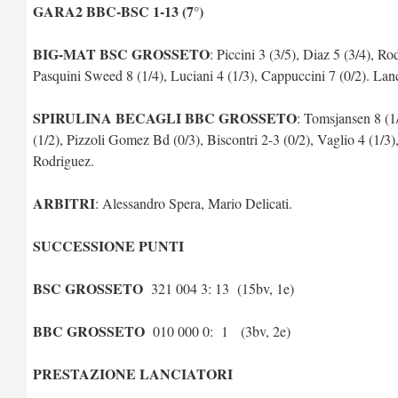
GARA2 BBC-BSC 1-13 (7°)
BIG-MAT BSC GROSSETO
: Piccini 3 (3/5), Diaz 5 (3/4), R
Pasquini Sweed 8 (1/4), Luciani 4 (1/3), Cappuccini 7 (0/2). Lanc
SPIRULINA BECAGLI BBC GROSSETO
: Tomsjansen 8 (1/
(1/2), Pizzoli Gomez Bd (0/3), Biscontri 2-3 (0/2), Vaglio 4 (1/3)
Rodriguez.
ARBITRI
: Alessandro Spera, Mario Delicati.
SUCCESSIONE PUNTI
BSC GROSSETO
321 004 3: 13 (15bv, 1e)
BBC GROSSETO
010 000 0: 1 (3bv, 2e)
PRESTAZIONE LANCIATORI