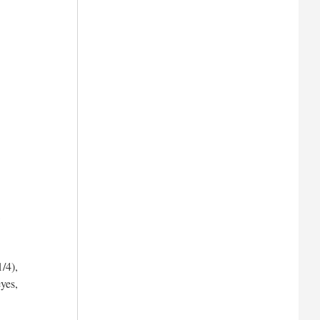
,
1/4),
yes,