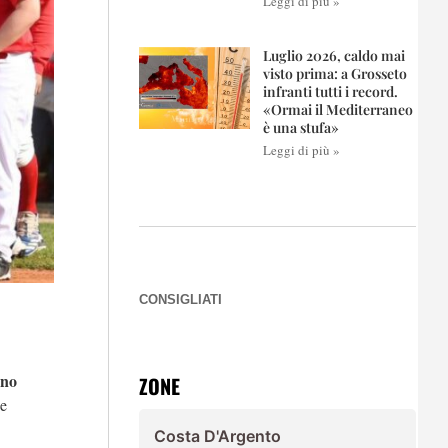
Leggi di più »
Luglio 2026, caldo mai
visto prima: a Grosseto
infranti tutti i record.
«Ormai il Mediterraneo
è una stufa»
Leggi di più »
CONSIGLIATI
ano
ZONE
 e
Costa D'Argento