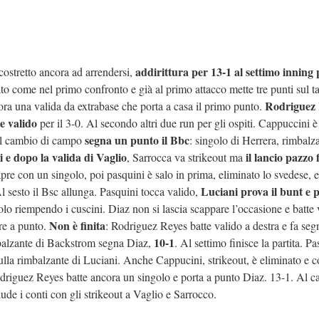
addirittura per 13-1 al settimo inning 
 costretto ancora ad arrendersi,
to come nel primo confronto e già al primo attacco mette tre punti sul t
Rodriguez 
ora una valida da extrabase che porta a casa il primo punto.
e valido
per il 3-0. Al secondo altri due run per gli ospiti. Cappuccini è
segna un punto il Bbc
 cambio di campo
: singolo di Herrera, rimbalz
 e dopo la valida di Vaglio
il lancio pazzo 
, Sarrocca va strikeout ma
pre con un singolo, poi pasquini è salo in prima, eliminato lo svedese, e
Luciani prova il bunt e p
 Al sesto il Bsc allunga. Pasquini tocca valido,
olo riempendo i cuscini. Diaz non si lascia scappare l’occasione e batte 
Non è finita
re a punto.
: Rodriguez Reyes batte valido a destra e fa seg
10-1
balzante di Backstrom segna Diaz,
. Al settimo finisce la partita. Pa
ulla rimbalzante di Luciani. Anche Cappucini, strikeout, è eliminato e 
odriguez Reyes batte ancora un singolo e porta a punto Diaz. 13-1. Al c
ude i conti con gli strikeout a Vaglio e Sarrocco.