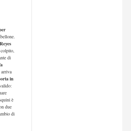
per
abellone.
Reyes
 colpito,
ante di
fa
 arriva
orta in
valido:
nare
squini è
con due
ambio di