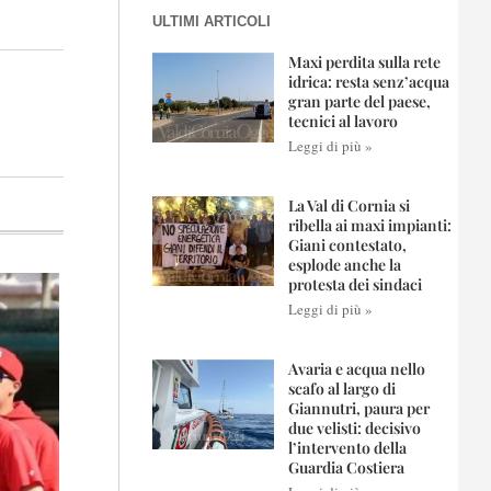
ULTIMI ARTICOLI
Maxi perdita sulla rete
idrica: resta senz’acqua
gran parte del paese,
tecnici al lavoro
Leggi di più »
La Val di Cornia si
ribella ai maxi impianti:
Giani contestato,
esplode anche la
protesta dei sindaci
Leggi di più »
Avaria e acqua nello
scafo al largo di
Giannutri, paura per
due velisti: decisivo
l’intervento della
Guardia Costiera