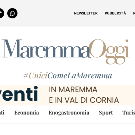
NEWSLETTER
PUBBLICITÀ
#
Unici
ComeLaMaremma
ti
Economia
Enogastronomia
Sport
Turi