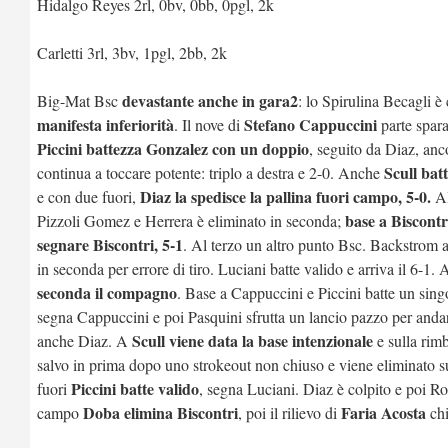
Hidalgo Reyes 2rl, 0bv, 0bb, 0pgl, 2k
Carletti 3rl, 3bv, 1pgl, 2bb, 2k
devastante anche in gara2
Big-Mat Bsc
: lo Spirulina Becagli è
manifesta inferiorità
Stefano Cappuccini
. Il nove di
parte spara
Piccini battezza Gonzalez con un doppio
, seguito da Diaz, anc
Scull batt
continua a toccare potente: triplo a destra e 2-0. Anche
Diaz la spedisce la pallina fuori campo, 5-0.
e con due fuori,
Al
base a Biscontri
Pizzoli Gomez e Herrera è eliminato in seconda;
segnare Biscontri, 5-1
. Al terzo un altro punto Bsc. Backstrom a
in seconda per errore di tiro. Luciani batte valido e arriva il 6-1.
seconda il compagno
. Base a Cappuccini e Piccini batte un sing
segna Cappuccini e poi Pasquini sfrutta un lancio pazzo per anda
Scull viene data la base intenzionale
anche Diaz. A
e sulla rim
salvo in prima dopo uno strokeout non chiuso e viene eliminato s
Piccini batte valido
fuori
, segna Luciani. Diaz è colpito e poi R
Doba elimina Biscontri
Faria Acosta
campo
, poi il rilievo di
chi