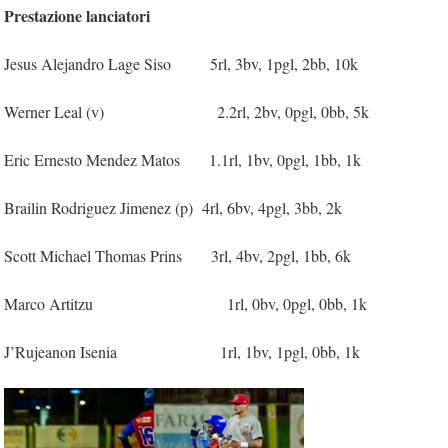
Prestazione lanciatori
Jesus Alejandro Lage Siso 5rl, 3bv, 1pgl, 2bb, 10k
Werner Leal (v) 2.2rl, 2bv, 0pgl, 0bb, 5k
Eric Ernesto Mendez Matos 1.1rl, 1bv, 0pgl, 1bb, 1k
Brailin Rodriguez Jimenez (p) 4rl, 6bv, 4pgl, 3bb, 2k
Scott Michael Thomas Prins 3rl, 4bv, 2pgl, 1bb, 6k
Marco Artitzu 1rl, 0bv, 0pgl, 0bb, 1k
J’Rujeanon Isenia 1rl, 1bv, 1pgl, 0bb, 1k