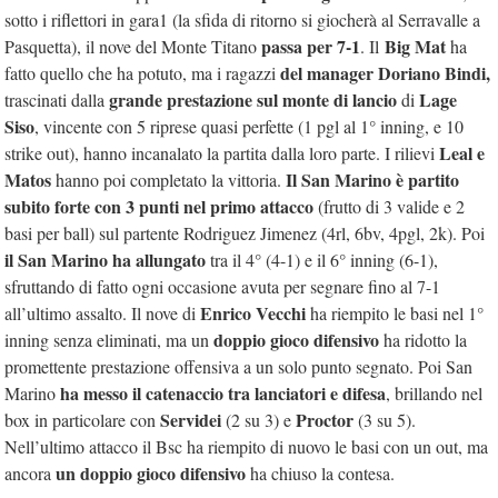
sotto i riflettori in gara1 (la sfida di ritorno si giocherà al Serravalle a
passa per 7-1
Big Mat
Pasquetta), il nove del Monte Titano
. Il
ha
del manager Doriano Bindi,
fatto quello che ha potuto, ma i ragazzi
grande prestazione sul monte di lancio
Lage
trascinati dalla
di
Siso
, vincente con 5 riprese quasi perfette (1 pgl al 1° inning, e 10
Leal e
strike out), hanno incanalato la partita dalla loro parte. I rilievi
Matos
Il San Marino è partito
hanno poi completato la vittoria.
subito forte
con 3 punti nel primo attacco
(frutto di 3 valide e 2
basi per ball) sul partente Rodriguez Jimenez (4rl, 6bv, 4pgl, 2k). Poi
il San Marino ha allungato
tra il 4° (4-1) e il 6° inning (6-1),
sfruttando di fatto ogni occasione avuta per segnare fino al 7-1
Enrico Vecchi
all’ultimo assalto. Il nove di
ha riempito le basi nel 1°
doppio gioco difensivo
inning senza eliminati, ma un
ha ridotto la
promettente prestazione offensiva a un solo punto segnato. Poi San
ha messo il catenaccio tra lanciatori e difesa
Marino
, brillando nel
Servidei
Proctor
box in particolare con
(2 su 3) e
(3 su 5).
Nell’ultimo attacco il Bsc ha riempito di nuovo le basi con un out, ma
un doppio gioco difensivo
ancora
ha chiuso la contesa.