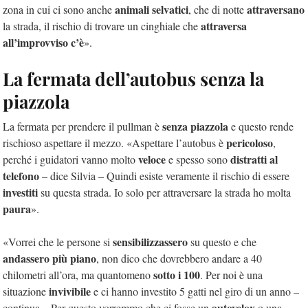
animali selvatici
attraversano
zona in cui ci sono anche
, che di notte
attraversa
la strada, il rischio di trovare un cinghiale che
all’improvviso c’è
».
La fermata dell’autobus senza la
piazzola
senza piazzola
La fermata per prendere il pullman è
e questo rende
pericoloso
rischioso aspettare il mezzo. «Aspettare l’autobus è
,
veloce
distratti al
perché i guidatori vanno molto
e spesso sono
telefono
– dice Silvia – Quindi esiste veramente il rischio di essere
investiti
su questa strada. Io solo per attraversare la strada ho molta
paura
».
sensibilizzassero
«Vorrei che le persone si
su questo e che
andassero più piano
, non dico che dovrebbero andare a 40
sotto i 100
chilometri all’ora, ma quantomeno
. Per noi è una
invivibile
situazione
e ci hanno investito 5 gatti nel giro di un anno –
autovelox
continua – Per questo vorremmo che ci fosse un
o una