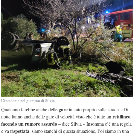
L’incidente nel giardino di Silvia
gare
Qualcuno farebbe anche delle
in auto proprio sulla strada. «Di
rettilineo
notte fanno anche delle gare di velocità visto che è tutto un
,
facendo un rumore assurdo
– dice Silvia – Insomma c’è una regola
rispettata
e va
, siamo stanchi di questa situazione. Poi siamo in una