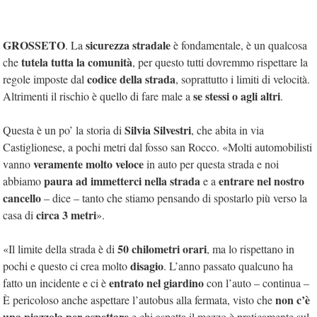
GROSSETO
sicurezza stradale
. La
è fondamentale, è un qualcosa
tutela tutta la comunità
che
, per questo tutti dovremmo rispettare la
codice della strada
regole imposte dal
, soprattutto i limiti di velocità.
se stessi o agli altri
Altrimenti il rischio è quello di fare male a
.
Silvia Silvestri
Questa è un po’ la storia di
, che abita in via
Castiglionese, a pochi metri dal fosso san Rocco. «Molti automobilisti
veramente molto veloce
vanno
in auto per questa strada e noi
paura ad immetterci nella strada
entrare nel nostro
abbiamo
e a
cancello
– dice – tanto che stiamo pensando di spostarlo più verso la
circa 3 metri
casa di
».
50 chilometri orari
«Il limite della strada è di
, ma lo rispettano in
disagio
pochi e questo ci crea molto
. L’anno passato qualcuno ha
entrato nel giardino
fatto un incidente e ci è
con l’auto – continua –
non c’è
È pericoloso anche aspettare l’autobus alla fermata, visto che
una piazzola per aspettare
e chi aspetta il mezzo è praticamente sul