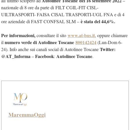
Autolinee Toscane del 16 settembre 2022
all’ultimo sciopero ad
–
nazionale di 8 ore da parte di FILT CGIL-FIT CISL-
UILTRASPORTI- FAISA CISAL TRASPORTI-UGL FNA e di 4
è stata del 44,6%.
ore aziendale di FAST CONFSAL SLM –
Per informazioni,
www.at-bus.it
consultare il sito
, oppure chiamare
numero verde di Autolinee Toscane
800142424
il
(Lun-Dom 6-
Twitter:
24). Info anche sui canali social di Autolinee Toscane
@AT_Informa
Facebook
Autolinee Toscane
–
:
.
MaremmaOggi