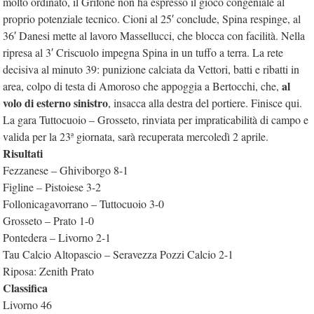
molto ordinato, il Grifone non ha espresso il gioco congeniale al
proprio potenziale tecnico. Cioni al 25′ conclude, Spina respinge, al
36′ Danesi mette al lavoro Massellucci, che blocca con facilità. Nella
ripresa al 3′ Criscuolo impegna Spina in un tuffo a terra. La rete
decisiva al minuto 39: punizione calciata da Vettori, batti e ribatti in
al
area, colpo di testa di Amoroso che appoggia a Bertocchi, che,
volo di esterno sinistro
, insacca alla destra del portiere. Finisce qui.
La gara Tuttocuoio – Grosseto, rinviata per impraticabilità di campo e
valida per la 23ª giornata, sarà recuperata mercoledì 2 aprile.
Risultati
Fezzanese – Ghiviborgo 8-1
Figline – Pistoiese 3-2
Follonicagavorrano – Tuttocuoio 3-0
Grosseto – Prato 1-0
Pontedera – Livorno 2-1
Tau Calcio Altopascio – Seravezza Pozzi Calcio 2-1
Riposa: Zenith Prato
Classifica
Livorno 46