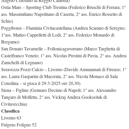
Angelo Celestino di Reggio Calabria)
Ostia Mare – Sporting Club Trestina (Federico Bruschi di Ferrara; 1°
ass. Massimiliano Napolitano di Caserta, 2° ass. Enrico Rossetto di
Schio)
Poggibonsi – Flaminia Civitacastellana (Andrea Scarano di Seregno;
1°ass. Matteo Cappelletti di Lodi, 2° ass. Federico Monardo di
Bergamo)
San Donato Tavarnelle – Follonicagavorrano (Marco Targhetta di
Castelfranco Veneto; 1° ass. Nicolas Prestini di Pavia, 2° ass. Andrea
Zanichelli di Legnano)
Seravezza Pozzi Calcio – Livorno (Davide Ammannati di Firenze; 1°
ass. Laura Gasparini di Macerata, 2° ass. Nicola Monaco di Sala
Consilina – si gioca il 29-3-2025 ore 20,30)
Siena – Figline (Gennaro Decimo di Napoli; 1° ass. Alessandro
Tangaro di Molfetta, 2° ass. Vickraj Andrea Gookooluk di
Civitavecchia)
Classifica
Livorno 63
Fulgens Foligno 52