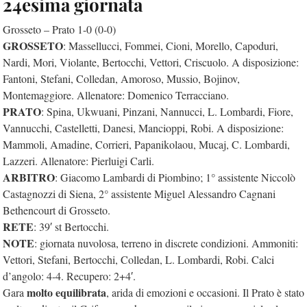
24esima giornata
Grosseto – Prato 1-0 (0-0)
GROSSETO
: Massellucci, Fommei, Cioni, Morello, Capoduri,
Nardi, Mori, Violante, Bertocchi, Vettori, Criscuolo. A disposizione:
Fantoni, Stefani, Colledan, Amoroso, Mussio, Bojinov,
Montemaggiore. Allenatore: Domenico Terracciano.
PRATO
: Spina, Ukwuani, Pinzani, Nannucci, L. Lombardi, Fiore,
Vannucchi, Castelletti, Danesi, Mancioppi, Robi. A disposizione:
Mammoli, Amadine, Corrieri, Papanikolaou, Mucaj, C. Lombardi,
Lazzeri. Allenatore: Pierluigi Carli.
ARBITRO
: Giacomo Lambardi di Piombino; 1° assistente Niccolò
Castagnozzi di Siena, 2° assistente Miguel Alessandro Cagnani
Bethencourt di Grosseto.
RETE
: 39′ st Bertocchi.
NOTE
: giornata nuvolosa, terreno in discrete condizioni. Ammoniti:
Vettori, Stefani, Bertocchi, Colledan, L. Lombardi, Robi. Calci
d’angolo: 4-4. Recupero: 2+4′.
molto equilibrata
Gara
, arida di emozioni e occasioni. Il Prato è stato