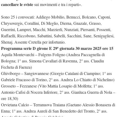
cancellare le sviste
sui movimenti e tra i reparti».
Sono 25 i convocati: Addiego Mobilio, Benucci, Bolcano, Caponi,
Chrysovergis, Corallini, Di Meglio, Dierna, Gnazale, Grasso,
Guerrini, Lampret, Macchi, Marzierli, Nunziati, Piersanti, Possenti,
Raffaelli, Riccobono, Sabattini, Sabelli, Sacchini, Sane, Senigagliesi,
Shenaj. Assente Cretella per infortunio.
Programma serie D girone E 29ª giornata 30 marzo 2025 ore 15
Aquila Montevarchi – Fulgens Foligno (Andrea Paccagnella di
Bologna; 1° ass. Simona Cavallari di Ravenna, 2° ass. Claudiu
Fecheta di Faenza)
Ghiviborgo – Sangiovannese (Giorgio Catalani di Ciampino; 1° ass
Gabriele Fracasso di Torino, 2° ass. Andrea Lo Chiatto di Nichelino)
Grosseto – Fezzanese (Vito Mattia Losapio di Molfetta; 1° ass.
Antonio Cafisi di Nocera Inferiore, 2° ass. Gianluca Guerra di Nola –
ore 18,30)
Orvietana Calcio – Terranuova Traiana (Gaetano Alessio Bonasera di
Enna; 1° ass. Andrea Aureli di San Benedetto del Tronto, 2° ass.