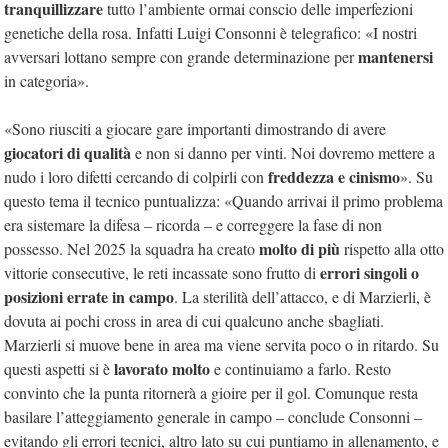
tranquillizzare
tutto l’ambiente ormai conscio delle imperfezioni
genetiche della rosa. Infatti Luigi Consonni è telegrafico: «I nostri
mantenersi
avversari lottano sempre con grande determinazione per
in categoria».
«Sono riusciti a giocare gare importanti dimostrando di avere
giocatori di qualità
e non si danno per vinti. Noi dovremo mettere a
freddezza e cinismo
nudo i loro difetti cercando di colpirli con
». Su
questo tema il tecnico puntualizza: «Quando arrivai il primo problema
era sistemare la difesa – ricorda – e correggere la fase di non
molto di più
possesso. Nel 2025 la squadra ha creato
rispetto alla otto
errori singoli o
vittorie consecutive, le reti incassate sono frutto di
posizioni errate in campo
. La sterilità dell’attacco, e di Marzierli, è
dovuta ai pochi cross in area di cui qualcuno anche sbagliati.
Marzierli si muove bene in area ma viene servita poco o in ritardo. Su
lavorato molto
questi aspetti si è
e continuiamo a farlo. Resto
convinto che la punta ritornerà a gioire per il gol. Comunque resta
basilare l’atteggiamento generale in campo – conclude Consonni –
evitando gli errori tecnici, altro lato su cui puntiamo in allenamento, e