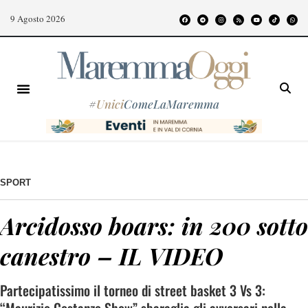
9 Agosto 2026
#
Unici
ComeLaMaremma
SPORT
Arcidosso boars: in 200 sotto
canestro – IL VIDEO
Partecipatissimo il torneo di street basket 3 Vs 3: