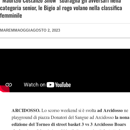
“Maurizio Costanzo Show” sbaraglia gli avversari nella
categoria senior, le Bigio al rogo volano nella classifica
femminile
MAREMMAOGGI
AGOSTO 2, 2023
ARCIDOSSO.
ad Arcidosso
Lo scorso weekend si è svolta
ne
la nona
playground di piazza Donatori del Sangue ad Arcidosso
edizione del Torneo di street basket 3 vs 3
Arcidosso Boars