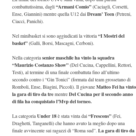
“Armani Comio”
combattutissima, dagli
(Caciagli, Corsetti,
Dream’ Teen
Ense, Giannini) mentre quella U12 dai
(Petreni,
Ciacci, Panichi).
“I Mostri del
Nel minibasket si sono aggiudicati la vittoria
basket”
(Galli, Borsi, Mascagni, Cerboni).
senior maschile ha vinto la squadra
Nella categoria
“Maurizio Costanzo Show”
(Del Cucina, Cappellini, Rettori,
Testi), al termine di una finale combattuta fino all’ultimo
secondo contro i “Gin Tonici” (formata dal team grossetano di
Matteo Fei
ha vinto
Romboli, Ense, Biagini, Piccoli). Il giovane
la gara di tiro da tre
Del Cucina per il secondo anno
mentre
di fila ha conquistato l’Mvp del torneo.
Under 18
“Frescons”
La categoria
è stata vinta dai
(Fei,
Draghetti, Tanganelli) che hanno avuto la meglio dopo una
La gara di tiro da
finale avvincente sui ragazzi di “Roma sud”.