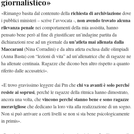
giornalistico»
richiesta di archiviazione
«Rimango basita dal contenuto della
dove
non avendo trovato alcuna
i pubblici ministeri – scrive l’avvocata -,
rilevanza penale
nei comportamenti della mia assistita, hanno
pensato bene però al fine di giustificare un’indagine partita da
un’atleta mai allenata dalla
dichiarazioni rese ad un giornale da
Maccarani
(Nina Corradini) e da altra atleta esclusa dalle olimpiadi
(Anna Basta) con “lezioni di vita” ad un’allenatrice che di ragazze ne
ha allenate centinaia. Ragazze che dicono ben altro rispetto a quanto
riferito dalle accusatrici».
chi va avanti è solo perché
«E trovo gravissimo leggere dai Pm che
resiste ai soprusi
, perché le ragazze della ritmica hanno dimostrato,
vincono perché stanno bene e sono ragazze
ancora una volta, che
meravigliose
che dedicano la loro vita alla realizzazione di un sogno.
Non si può arrivare a certi livelli se non si sta bene psicologicamente
in primis».