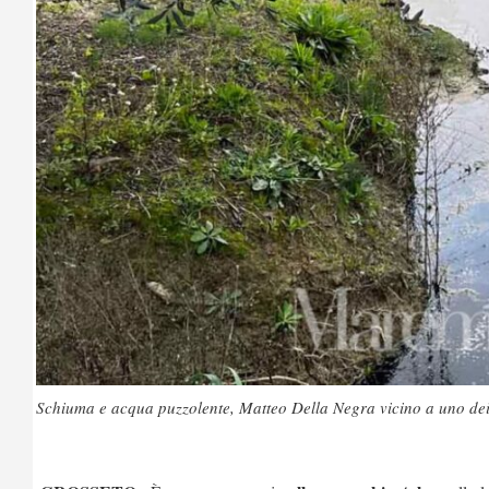
Schiuma e acqua puzzolente, Matteo Della Negra vicino a uno dei