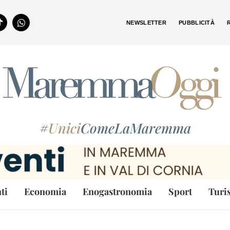
NEWSLETTER
PUBBLICITÀ
#
Unici
ComeLaMaremma
ti
Economia
Enogastronomia
Sport
Turi