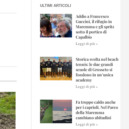
ULTIMI ARTICOLI
Addio a Francesco
Guccini, il rifugio in
Maremma e gli spritz
sotto il portico di
Capalbio
Leggi di più »
Storica svolta nel beach
tennis: le due grandi
scuole di Grosseto si
fondono in un’unica
academy
Leggi di più »
Fa troppo caldo anche
per i caprioli. Nel Parco
della Maremma
cambiano abitudini
Leggi di più »